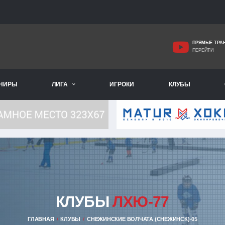
ПРЯМЫЕ ТРА
ПЕРЕЙТИ
РНИРЫ
ЛИГА
ИГРОКИ
КЛУБЫ
КЛУБЫ
ЛХЮ-77
ГЛАВНАЯ
КЛУБЫ
СНЕЖИНСКИЕ ВОЛЧАТА (СНЕЖИНСК)-05