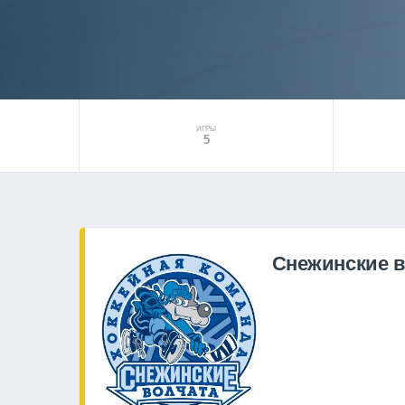
ИГРЫ
5
Снежинские в