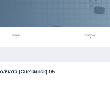
ПОБЕДЫ
ПРОИГРЫШИ
2
3
олчата (Снежинск)-05