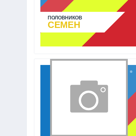
ПОЛОВНИКОВ
СЕМЕН