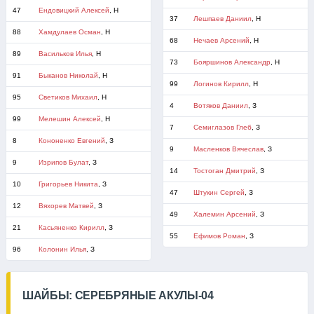
47
Ендовицкий Алексей
, Н
37
Лешпаев Даниил
, Н
88
Хамдулаев Осман
, Н
68
Нечаев Арсений
, Н
89
Васильков Илья
, Н
73
Бояршинов Александр
, Н
91
Быканов Николай
, Н
99
Логинов Кирилл
, Н
95
Светиков Михаил
, Н
4
Вотяков Даниил
, З
99
Мелешин Алексей
, Н
7
Семиглазов Глеб
, З
8
Кононенко Евгений
, З
9
Масленков Вячеслав
, З
9
Изрипов Булат
, З
14
Тостоган Дмитрий
, З
10
Григорьев Никита
, З
47
Штукин Сергей
, З
12
Вяхорев Матвей
, З
49
Халемин Арсений
, З
21
Касьяненко Кирилл
, З
55
Ефимов Роман
, З
96
Колонин Илья
, З
ШАЙБЫ: СЕРЕБРЯНЫЕ АКУЛЫ-04