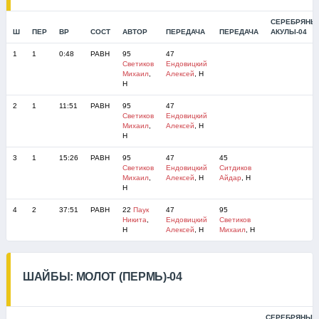
СЕРЕБРЯНЫ
Ш
ПЕР
ВР
СОСТ
АВТОР
ПЕРЕДАЧА
ПЕРЕДАЧА
АКУЛЫ-04
1
1
0:48
РАВН
95
47
Светиков
Ендовицкий
Михаил
,
Алексей
, Н
Н
2
1
11:51
РАВН
95
47
Светиков
Ендовицкий
Михаил
,
Алексей
, Н
Н
3
1
15:26
РАВН
95
47
45
Светиков
Ендовицкий
Ситдиков
Михаил
,
Алексей
, Н
Айдар
, Н
Н
4
2
37:51
РАВН
22
Паук
47
95
Никита
,
Ендовицкий
Светиков
Н
Алексей
, Н
Михаил
, Н
ШАЙБЫ: МОЛОТ (ПЕРМЬ)-04
СЕРЕБРЯНЫЕ