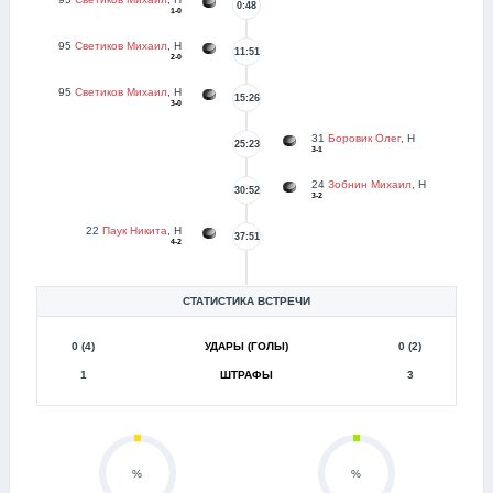
0:48
1-0
95
Светиков Михаил
, Н
11:51
2-0
95
Светиков Михаил
, Н
15:26
3-0
31
Боровик Олег
, Н
25:23
3-1
24
Зобнин Михаил
, Н
30:52
3-2
22
Паук Никита
, Н
37:51
4-2
СТАТИСТИКА ВСТРЕЧИ
0 (4)
УДАРЫ (ГОЛЫ)
0 (2)
1
ШТРАФЫ
3
%
%