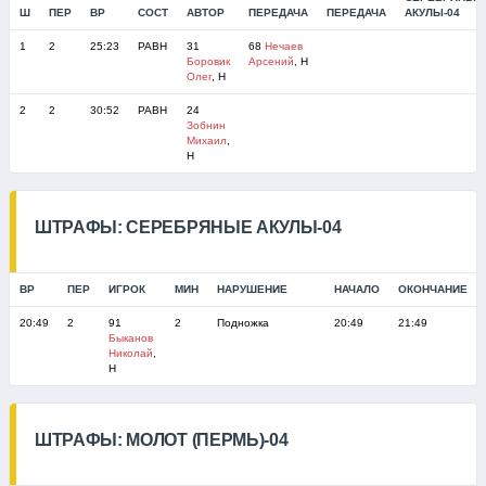
Ш
ПЕР
ВР
СОСТ
АВТОР
ПЕРЕДАЧА
ПЕРЕДАЧА
АКУЛЫ-04
1
2
25:23
РАВН
31
68
Нечаев
Боровик
Арсений
, Н
Олег
, Н
2
2
30:52
РАВН
24
Зобнин
Михаил
,
Н
ШТРАФЫ: СЕРЕБРЯНЫЕ АКУЛЫ-04
ВР
ПЕР
ИГРОК
МИН
НАРУШЕНИЕ
НАЧАЛО
ОКОНЧАНИЕ
20:49
2
91
2
Подножка
20:49
21:49
Быканов
Николай
,
Н
ШТРАФЫ: МОЛОТ (ПЕРМЬ)-04