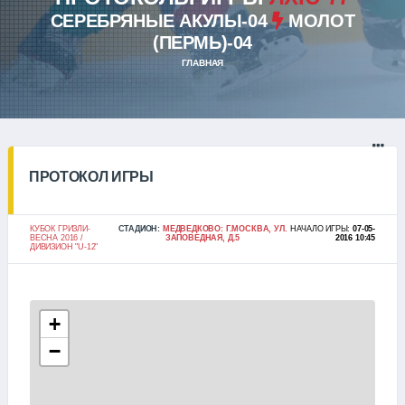
СЕРЕБРЯНЫЕ АКУЛЫ-04
МОЛОТ
(ПЕРМЬ)-04
ГЛАВНАЯ
ПРОТОКОЛ ИГРЫ
КУБОК ГРИЗЛИ-
СТАДИОН:
МЕДВЕДКОВО: Г.МОСКВА, УЛ.
НАЧАЛО ИГРЫ:
07-05-
ВЕСНА 2016 /
ЗАПОВЕДНАЯ, Д.5
2016 10:45
ДИВИЗИОН "U-12"
+
−