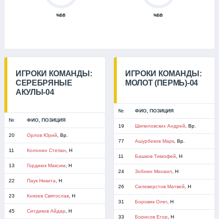
%БВ
%БВ
ИГРОКИ КОМАНДЫ:
ИГРОКИ КОМАНДЫ:
СЕРЕБРЯНЫЕ
МОЛОТ (ПЕРМЬ)-04
АКУЛЫ-04
№
ФИО, ПОЗИЦИЯ
№
ФИО, ПОЗИЦИЯ
19
Шипиловских Андрей
, Вр.
20
Орлов Юрий
, Вр.
77
Ашурбеков Марк
, Вр.
11
Колонин Степан
, Н
11
Башков Тимофей
, Н
13
Гордиюк Максим
, Н
24
Зобнин Михаил
, Н
22
Паук Никита
, Н
26
Силеверстов Матвей
, Н
23
Князев Святослав
, Н
31
Боровик Олег
, Н
45
Ситдиков Айдар
, Н
33
Борисов Егор
, Н