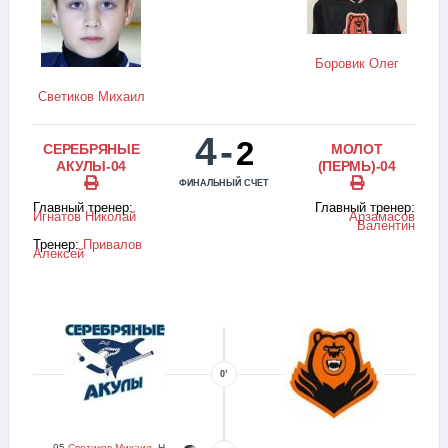
Боровик Олег
Светиков Михаил
4
-
2
СЕРЕБРЯНЫЕ
МОЛОТ
АКУЛЫ-04
(ПЕРМЬ)-04
ФИНАЛЬНЫЙ СЧЕТ
Главный тренер:
Главный тренер:
Игнатов Николай
Арзамасов
Валентин
Тренер:
Привалов
Алексей
0’
95
Светиков Михаил
, Н