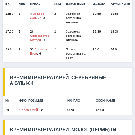
ВР
ПЕР
ИГРОК
МИН
НАРУШЕНИЕ
НАЧАЛО
ОКОНЧАНИЕ
12:58
1
4
Вотяков
2
Задержка
12:58
13:58
Даниил
, З
соперника
клюшкой
17:36
1
26
2
Задержка
17:36
18:36
Силеверстов
соперника
Матвей
, Н
клюшкой
23:0
2
33
Борисов
2
Толчок
23:0
24:0
Егор
, Н
соперника на
борт
ВРЕМЯ ИГРЫ ВРАТАРЕЙ: СЕРЕБРЯНЫЕ
АКУЛЫ-04
№
ФИО, ПОЗИЦИЯ
НАЧАЛО
ОКОНЧАНИЕ
20
Орлов Юрий
, Вр.
00:00
45:00
ВРЕМЯ ИГРЫ ВРАТАРЕЙ: МОЛОТ (ПЕРМЬ)-04