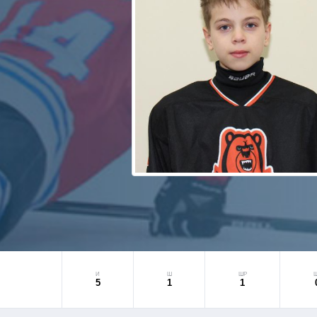
И
Ш
ШР
5
1
1