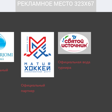
Официальная вода
турнира
ьный
Официальный
партнер