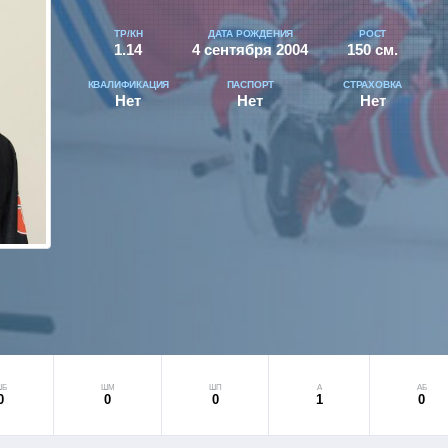
ТР/КН
ДАТА РОЖДЕНИЯ
РОСТ
1.14
4 сентября 2004
150 см.
КВАЛИФИКАЦИЯ
ПАСПОРТ
СТРАХОВКА
Нет
Нет
Нет
ШБ
ШМ
ШП
А
АБ
0
0
0
1
0