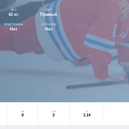
ВЕС
ХВАТ
42 кг.
Правый
МЕДСПРАВКА
СОГЛАСИЕ
Нет
Нет
АМ
ШТР
ТР
0
2
1.14