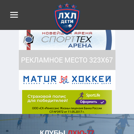
КЛУБЫ
ЛХЮ-77