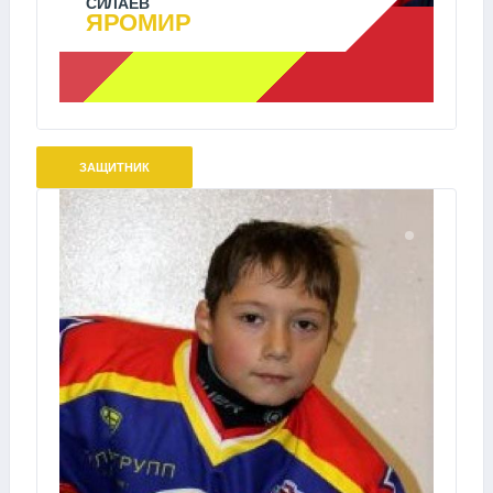
СИЛАЕВ
ЯРОМИР
ЗАЩИТНИК