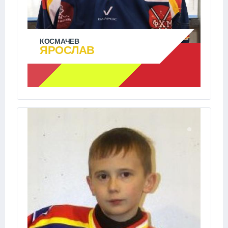
КОСМАЧЕВ
ЯРОСЛАВ