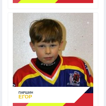
ПАРШИН
ЕГОР