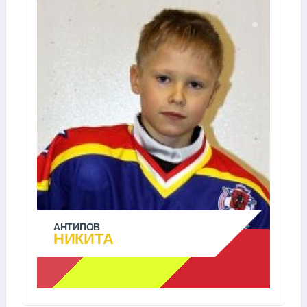
АНТИПОВ
НИКИТА