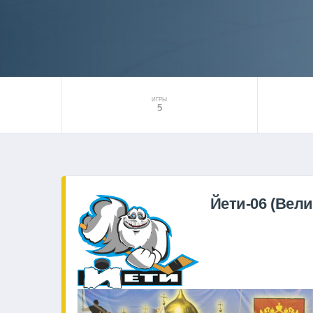
ИГРЫ
5
Йети-06 (Вел