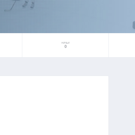
НИЧЬИ
0