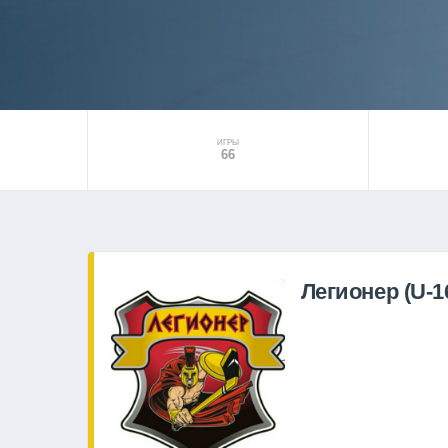
ИГРЫ
66
Легионер (U-1