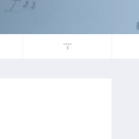
НИЧЬИ
3