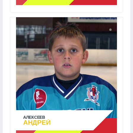
АЛЕКСЕЕВ
АНДРЕЙ