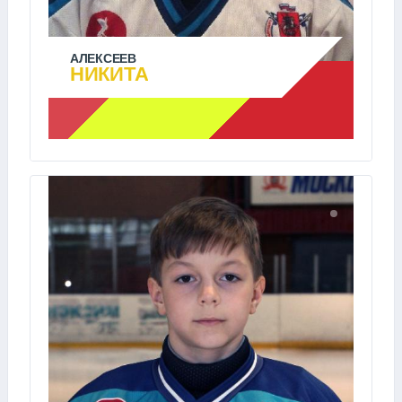
АЛЕКСЕЕВ
НИКИТА