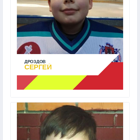
ДРОЗДОВ
СЕРГЕЙ