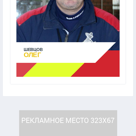
ШЕВЦОВ
ОЛЕГ