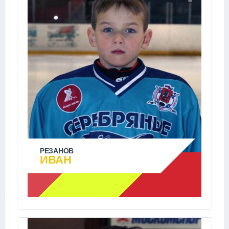
РЕЗАНОВ
ИВАН