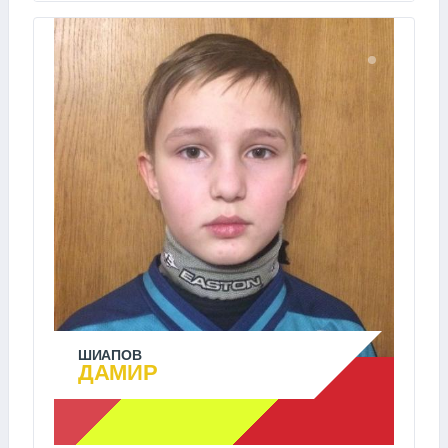
ШИАПОВ
ДАМИР