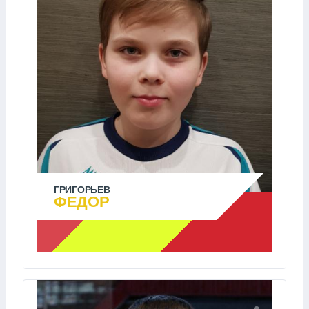
ГРИГОРЬЕВ
ФЕДОР