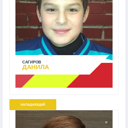
САГИРОВ
ДАНИЛА
НАПАДАЮЩИЙ