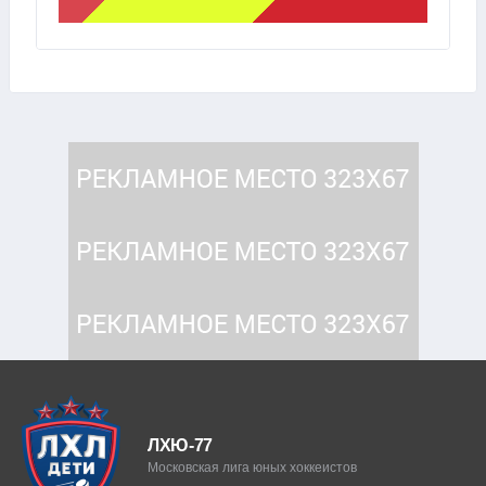
ЛХЮ-77
Московская лига юных хоккеистов