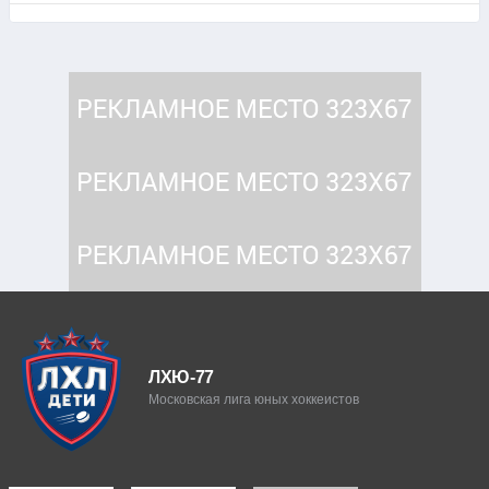
ЛХЮ-77
Московская лига юных хоккеистов