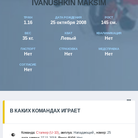
IVANUSHKIN MAKSIM
ТР/КН
ДАТА РОЖДЕНИЯ
РОСТ
1.16
25 октября 2008
145 см.
ВЕС
ХВАТ
КВАЛИФИКАЦИЯ
35 кг.
Левый
Нет
ПАСПОРТ
СТРАХОВКА
МЕДСПРАВКА
Нет
Нет
Нет
СОГЛАСИЕ
Нет
В КАКИХ КОМАНДАХ ИГРАЕТ
Команда:
Сталкер (U-10)
, амплуа:
Нападающий
, номер:
25
дата заявки:
27.11.2018
, Взнос ФХМ:
Нет