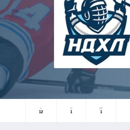
И
Ш
ШР
12
1
1