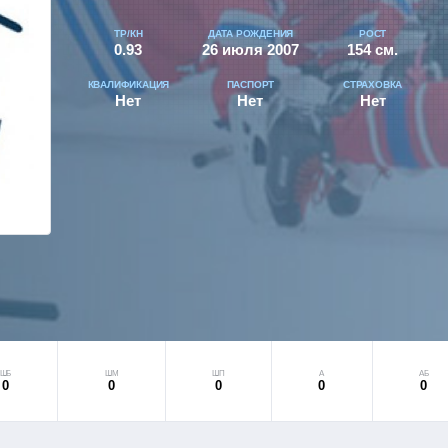
ТР/КН
ДАТА РОЖДЕНИЯ
РОСТ
0.93
26 июля 2007
154 см.
КВАЛИФИКАЦИЯ
ПАСПОРТ
СТРАХОВКА
Нет
Нет
Нет
ШБ
ШМ
ШП
А
АБ
0
0
0
0
0