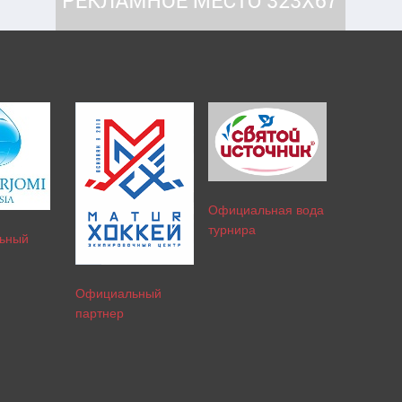
Официальная вода
турнира
ьный
Официальный
партнер