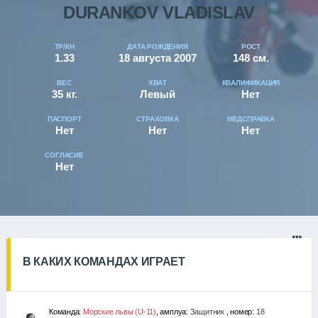
DURANKOV VLADISLAV
ТР/КН
ДАТА РОЖДЕНИЯ
РОСТ
1.33
18 августа 2007
148 см.
ВЕС
ХВАТ
КВАЛИФИКАЦИЯ
35 кг.
Левый
Нет
ПАСПОРТ
СТРАХОВКА
МЕДСПРАВКА
Нет
Нет
Нет
СОГЛАСИЕ
Нет
В КАКИХ КОМАНДАХ ИГРАЕТ
Команда:
Морские львы (U-11)
, амплуа:
Защитник
, номер:
18