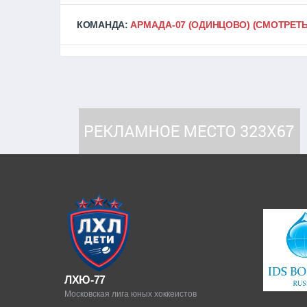
КОМАНДА:
АРМАДА-07 (ОДИНЦОВО)
(СМОТРЕТЬ
ЛХЮ-77
Московская лига юных хоккеистов