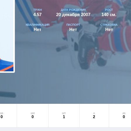
ТР/КН
ДАТА РОЖДЕНИЯ
РОСТ
4.57
20 декабря 2007
140 см.
КВАЛИФИКАЦИЯ
ПАСПОРТ
СТРАХОВКА
Нет
Нет
Нет
ШБ
ШМ
ШП
А
АБ
0
0
1
2
0