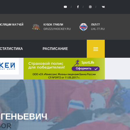
НСЛЯЦИИ МАТЧЕЙ
КУБОК ГРИЗЛИ
ЛХЛ-77
GRIZZLYHOCKEY.RU
LHL-77.RU
СТАТИСТИКА
РАСПИСАНИЕ
ГЕНЬЕВИЧ
GOR