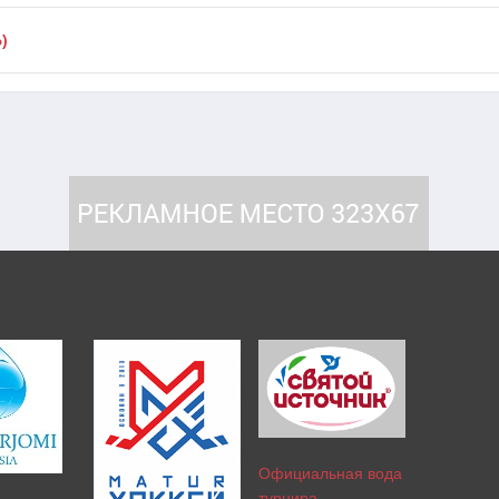
)
Официальная вода
турнира