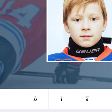
И
Ш
ШР
32
1
0