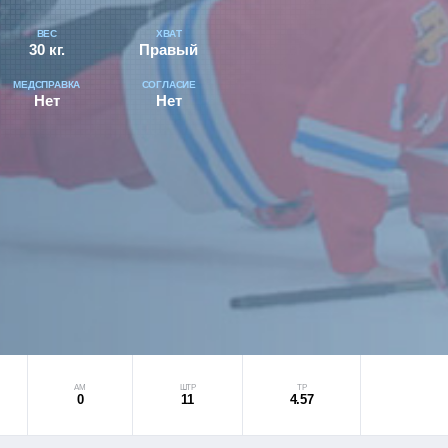
ВЕС
ХВАТ
30 кг.
Правый
МЕДСПРАВКА
СОГЛАСИЕ
Нет
Нет
АМ
ШТР
ТР
0
11
4.57