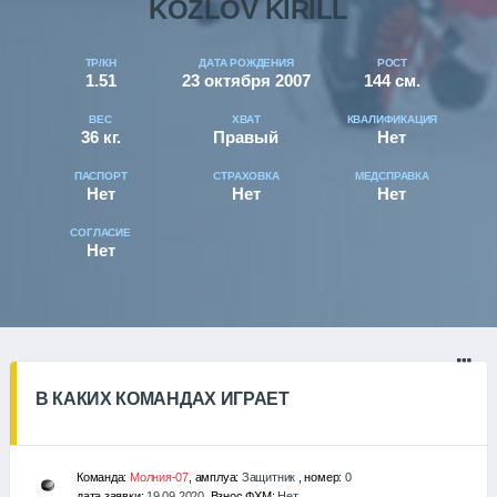
KOZLOV KIRILL
ТР/КН
ДАТА РОЖДЕНИЯ
РОСТ
1.51
23 октября 2007
144 см.
ВЕС
ХВАТ
КВАЛИФИКАЦИЯ
36 кг.
Правый
Нет
ПАСПОРТ
СТРАХОВКА
МЕДСПРАВКА
Нет
Нет
Нет
СОГЛАСИЕ
Нет
В КАКИХ КОМАНДАХ ИГРАЕТ
Команда:
Молния-07
, амплуа:
Защитник
, номер:
0
дата заявки:
19.09.2020
, Взнос ФХМ:
Нет