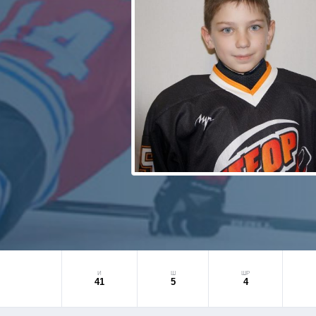
И
Ш
ШР
41
5
4