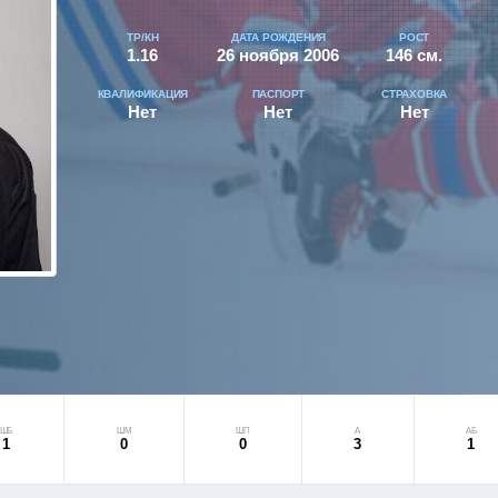
ТР/КН
ДАТА РОЖДЕНИЯ
РОСТ
1.16
26 ноября 2006
146 см.
КВАЛИФИКАЦИЯ
ПАСПОРТ
СТРАХОВКА
Нет
Нет
Нет
ШБ
ШМ
ШП
А
АБ
1
0
0
3
1