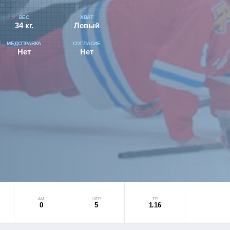
ВЕС
ХВАТ
34 кг.
Левый
МЕДСПРАВКА
СОГЛАСИЕ
Нет
Нет
АМ
ШТР
ТР
0
5
1.16