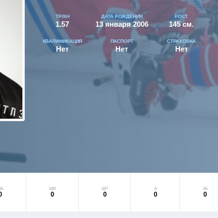
ТР/КН
ДАТА РОЖДЕНИЯ
РОСТ
1.57
13 января 2006
145 см.
КВАЛИФИКАЦИЯ
ПАСПОРТ
СТРАХОВКА
Нет
Нет
Нет
ШБ
ШМ
ШП
А
АБ
0
0
0
0
0