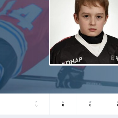
И
Ш
ШР
6
0
0