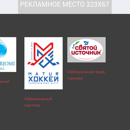
Официальная вода
турнира
ьный
Официальный
партнер