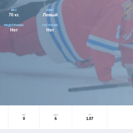
ВЕС
ХВАТ
70 кг.
Левый
МЕДСПРАВКА
СОГЛАСИЕ
Нет
Нет
АМ
ШТР
ТР
0
6
1.07