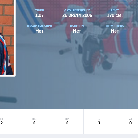
ТР/КН
ДАТА РОЖДЕНИЯ
РОСТ
1.07
26 июля 2006
170 см.
КВАЛИФИКАЦИЯ
ПАСПОРТ
СТРАХОВКА
Нет
Нет
Нет
ШБ
ШМ
ШП
А
АБ
2
0
0
3
0