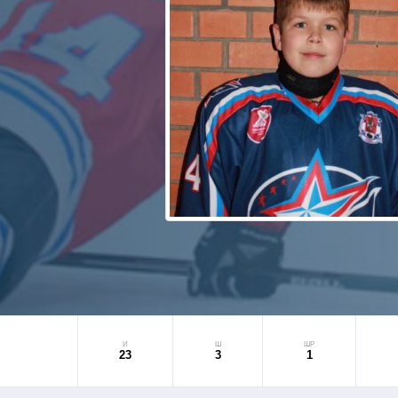
И
Ш
ШР
23
3
1