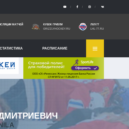
НСЛЯЦИИ МАТЧЕЙ
КУБОК ГРИЗЛИ
ЛХЛ-77
GRIZZLYHOCKEY.RU
LHL-77.RU
СТАТИСТИКА
РАСПИСАНИЕ
ДМИТРИЕВИЧ
NILA