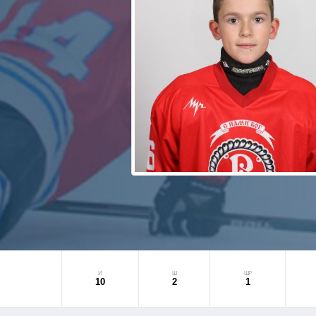
И
Ш
ШР
10
2
1