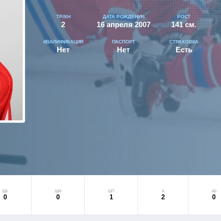
ТР/КН
ДАТА РОЖДЕНИЯ
РОСТ
2
16 апреля 2007
141 см.
КВАЛИФИКАЦИЯ
ПАСПОРТ
СТРАХОВКА
Нет
Нет
Есть
ШБ
ШМ
ШП
А
АБ
0
0
1
2
0