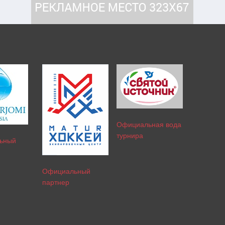
Официальная вода
турнира
ьный
Официальный
партнер