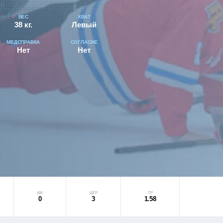
ВЕС
ХВАТ
38 кг.
Левый
МЕДСПРАВКА
СОГЛАСИЕ
Нет
Нет
АМ
ШТР
ТР
0
3
1.58