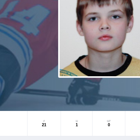
И
Ш
ШР
21
1
0