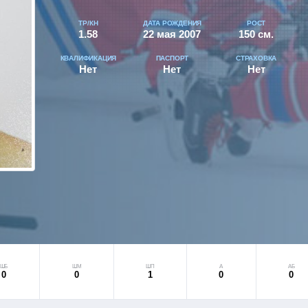
ТР/КН
ДАТА РОЖДЕНИЯ
РОСТ
1.58
22 мая 2007
150 см.
КВАЛИФИКАЦИЯ
ПАСПОРТ
СТРАХОВКА
Нет
Нет
Нет
ШБ
ШМ
ШП
А
АБ
0
0
1
0
0