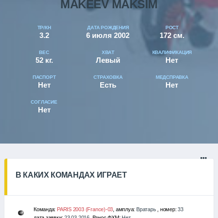
MAKEEV MAKSIM
ТР/КН
ДАТА РОЖДЕНИЯ
РОСТ
3.2
6 июля 2002
172 см.
ВЕС
ХВАТ
КВАЛИФИКАЦИЯ
52 кг.
Левый
Нет
ПАСПОРТ
СТРАХОВКА
МЕДСПРАВКА
Нет
Есть
Нет
СОГЛАСИЕ
Нет
В КАКИХ КОМАНДАХ ИГРАЕТ
Команда:
PARIS 2003 (France)-03
, амплуа:
Вратарь
, номер:
33
дата заявки:
23.03.2016
, Взнос ФХМ:
Нет