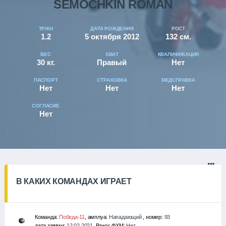
SEMOCHKIN ROMAN
ТР/КН
ДАТА РОЖДЕНИЯ
РОСТ
1.2
5 октября 2012
132 см.
ВЕС
ХВАТ
КВАЛИФИКАЦИЯ
30 кг.
Правый
Нет
ПАСПОРТ
СТРАХОВКА
МЕДСПРАВКА
Нет
Нет
Нет
СОГЛАСИЕ
Нет
В КАКИХ КОМАНДАХ ИГРАЕТ
Команда:
Победа-11
, амплуа:
Нападающий
, номер:
93
дата заявки:
12.02.2021
, Взнос ФХМ:
Нет