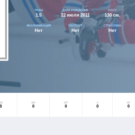
ТР/КН
ДАТА РОЖДЕНИЯ
РОСТ
1.5
22 июля 2011
130 см.
КВАЛИФИКАЦИЯ
ПАСПОРТ
СТРАХОВКА
Нет
Нет
Нет
ШБ
ШМ
ШП
А
АБ
0
0
0
0
0