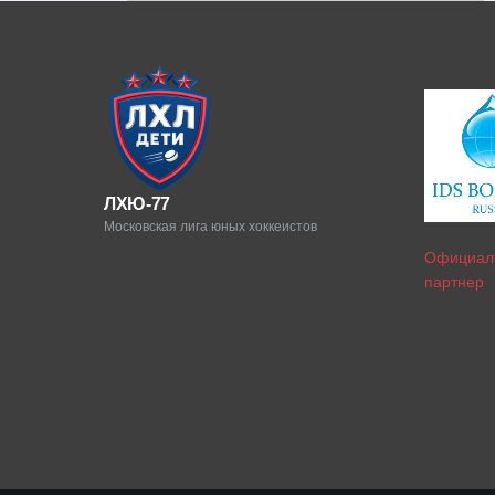
ЛХЮ-77
Московская лига юных хоккеистов
Официал
партнер