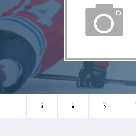
И
Ш
ШР
4
0
0