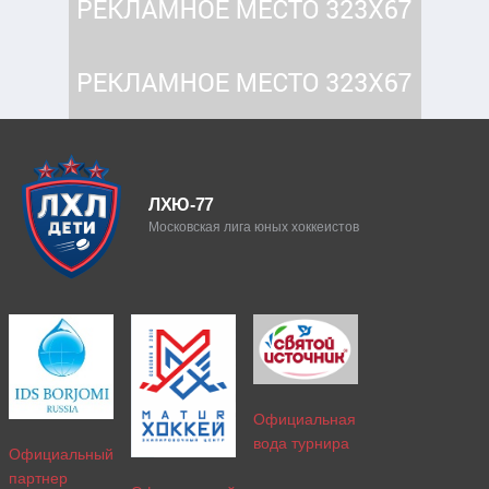
ЛХЮ-77
Московская лига юных хоккеистов
Официальная
вода турнира
Официальный
партнер