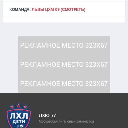
КОМАНДА:
ЛЬВЫ ЦХМ-09
(СМОТРЕТЬ)
ЛХЮ-77
Московская лига юных хоккеистов