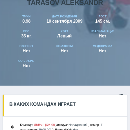
TARASOV ALEKSANDR
ТР/КН
ДАТА РОЖДЕНИЯ
РОСТ
0.98
10 сентября 2009
145 см.
ВЕС
ХВАТ
КВАЛИФИКАЦИЯ
35 кг.
Левый
Нет
ПАСПОРТ
СТРАХОВКА
МЕДСПРАВКА
Нет
Нет
Нет
СОГЛАСИЕ
Нет
В КАКИХ КОМАНДАХ ИГРАЕТ
Команда:
ЛЬВЫ ЦХМ-09
, амплуа:
Нападающий
, номер:
41
дата заявки:
29.08.2019
, Взнос ФХМ:
Нет