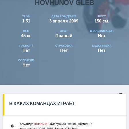
HOVHUNOV GLEB
ТР/КН
ДАТА РОЖДЕНИЯ
РОСТ
1.51
3 апреля 2009
150 см.
ВЕС
ХВАТ
КВАЛИФИКАЦИЯ
45 кг.
Правый
Нет
ПАСПОРТ
СТРАХОВКА
МЕДСПРАВКА
Нет
Нет
Нет
СОГЛАСИЕ
Нет
В КАКИХ КОМАНДАХ ИГРАЕТ
Команда:
Янтарь-09
, амплуа:
Защитник
, номер:
14
дата заявки:
29.08.2019
, Взнос ФХМ:
Нет