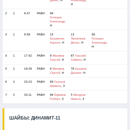
Денис
, Н
Александр
,
Н
2
1
6:47
РАВН
66
Голицын
Александр
,
Н
3
1
9:58
РАВН
15
13
66
Кузьменко
Прокопьев
Голицын
Кирилл
, Н
Денис
, Н
Александр
,
Н
4
1
17:42
РАВН
9
Маняков
87
Горский
Сергей
, Н
Саймон
, Н
5
1
19:28
РАВН
9
Маняков
78
Казаков
Сергей
, Н
Даниил
, Н
6
2
23:23
РАВН
68
Газизов
Шамиль
, З
7
2
33:11
РАВН
96
Ефимов
5
Мазуров
Роберт
, З
Никита
, З
ШАЙБЫ: ДИНАМИТ-11