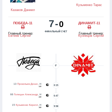
Кузьменко Тарас
Казаков Даниил
7
-
0
ПОБЕДА-11
ДИНАМИТ-11
ФИНАЛЬНЫЙ СЧЕТ
Главный тренер:
Главный тренер:
Евтеев Сергей
Кузнецов Сергей
0’
13
Прокопьев Денис
, Н
0:15
1-0
66
Голицын Александр
, Н
6:47
2-0
15
Кузьменко Кирилл
, Н
9:58
3-0