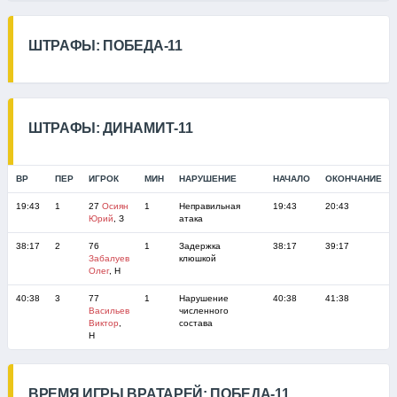
ШТРАФЫ: ПОБЕДА-11
ШТРАФЫ: ДИНАМИТ-11
ВР
ПЕР
ИГРОК
МИН
НАРУШЕНИЕ
НАЧАЛО
ОКОНЧАНИЕ
19:43
1
27
Осиян
1
Неправильная
19:43
20:43
Юрий
, З
атака
38:17
2
76
1
Задержка
38:17
39:17
Забалуев
клюшкой
Олег
, Н
40:38
3
77
1
Нарушение
40:38
41:38
Васильев
численного
Виктор
,
состава
Н
ВРЕМЯ ИГРЫ ВРАТАРЕЙ: ПОБЕДА-11