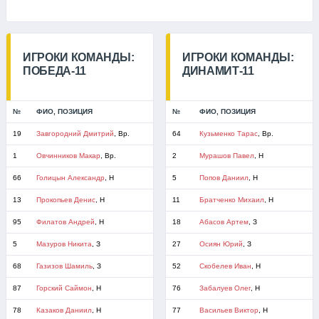
ИГРОКИ КОМАНДЫ:
ИГРОКИ КОМАНДЫ:
ПОБЕДА-11
ДИНАМИТ-11
№
ФИО, ПОЗИЦИЯ
№
ФИО, ПОЗИЦИЯ
19
Завгородний Дмитрий
, Вр.
64
Кузьменко Тарас
, Вр.
1
Овчинников Макар
, Вр.
2
Мурашов Павел
, Н
66
Голицын Александр
, Н
5
Попов Даниил
, Н
13
Прокопьев Денис
, Н
11
Братченко Михаил
, Н
95
Филатов Андрей
, Н
18
Абасов Артем
, З
5
Мазуров Никита
, З
27
Осиян Юрий
, З
68
Газизов Шамиль
, З
52
Скобелев Иван
, Н
87
Горский Саймон
, Н
76
Забалуев Олег
, Н
78
Казаков Даниил
, Н
77
Васильев Виктор
, Н