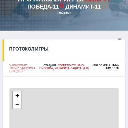
ПОБЕДА-11
ДИНАМИТ-11
ГЛАВНАЯ
ПРОТОКОЛ ИГРЫ
V ЧЕМПИОНАТ
СТАДИОН:
СПОРТТЕХ-ТУШИНО:
НАЧАЛО ИГРЫ:
11-04-
ЛХЮ-77 / ДИВИЗИОН
Г.МОСКВА, УЛ.ВИЛИСА ЛАЦИСА, Д.26
2021 16:30
U-10 (2011)
+
−