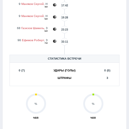
9
Маняков Сергей
, Н
17:42
4-0
9
Маняков Сергей
, Н
19:28
5-0
68
Газизов Шамиль
, З
23:23
6-0
96
Ефимов Роберт
, З
33:11
7-0
СТАТИСТИКА ВСТРЕЧИ
0 (7)
УДАРЫ (ГОЛЫ)
0 (0)
ШТРАФЫ
3
%
%
%БВ
%БВ