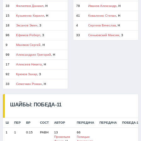
33
Филиппов Даниил
, Н
78
Иванов Александр
, Н
15
Кузьменко Кирилл
, Н
41
Коваленко Степан
, Н
18
Эксанов Эмин
, З
4
Сергеев Вячеслав
, Н
96
Ефимов Роберт
, З
33
Сеньковский Максим
, З
9
Маняков Сергей
, Н
99
Александрин Григорий
, Н
17
Алексеев Никита
, Н
92
Крюков Захар
, З
33
Семочкин Роман
, Н
ШАЙБЫ: ПОБЕДА-11
Ш
ПЕР
ВР
СОСТ
АВТОР
ПЕРЕДАЧА
ПЕРЕДАЧА
ПОБЕДА-11
1
1
0:15
РАВН
13
66
Прокопьев
Голицын