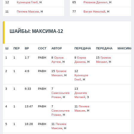
12
Кузнецов Глеб
, Н
65
Рязанов Даниил
, Н
11
Пеняев Максим
, Н
77
Вагин Николай
, Н
ШАЙБЫ: МАКСИМА-12
Ш
ПЕР
ВР
СОСТ
АВТОР
ПЕРЕДАЧА
ПЕРЕДАЧА
МАКСИМА-
1
1
1:7
РАВН
8
Орлов
9
Епрев
15
Громов
Артем
, Н
Данила
, Н
Михаил
, Н
2
1
4:6
РАВН
15
Громов
12
Михаил
, Н
Кузнецов
Глеб
, Н
3
1
6:33
РАВН
7
13
Самсонычев
Доничев
Роман
, Н
Матвей
, З
4
1
13:47
РАВН
7
11
Пеняев
Самсонычев
Максим
, Н
Роман
, Н
5
1
16:28
РАВН
11
Пеняев
Максим
, Н