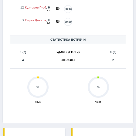
12
Кузнецов Глеб
, Н
28:13
6-0
9
Епрев Данила
, Н
29:20
7-0
СТАТИСТИКА ВСТРЕЧИ
0 (7)
УДАРЫ (ГОЛЫ)
0 (0)
4
ШТРАФЫ
2
%
%
%БВ
%БВ