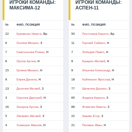
ИГРОКИ КОМАНДЫ:
ИГРОКИ КОМАНДЫ:
МАКСИМА-12
АСПЕН-11
№
ФИО, ПОЗИЦИЯ
№
ФИО, ПОЗИЦИЯ
22
Куковенко Никита
, Вр.
50
Плотников Кирилл
, Вр.
6
Осипов Михаил
, З
11
Горский Саймон
, Н
7
Самсонычев Роман
, Н
7
Лебедев Павел
, Н
8
Орлов Артем
, Н
8
Кукарин Матвей
, Н
15
Громов Михаил
, Н
9
Ильичев Александр
, Н
9
Епрев Данила
, Н
18
Кайпоксин Ярослав
, Н
13
Доничев Матвей
, З
77
Шепелев Даниил
, З
3
Сергеев Дмитрий
, Н
65
Фадеев Кирилл
, З
16
Захаров Артем
, З
88
Фомичев Никита
, З
5
Ляскевич Матвей
, З
22
Авакян Егор
, З
4
Хомишин Максим
, Н
21
Пилякин Иван
, Н