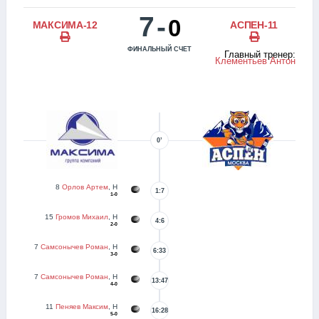
7
-
0
МАКСИМА-12
АСПЕН-11
ФИНАЛЬНЫЙ СЧЕТ
Главный тренер:
Клементьев Антон
0’
8
Орлов Артем
, Н
1:7
1-0
15
Громов Михаил
, Н
4:6
2-0
7
Самсонычев Роман
, Н
6:33
3-0
7
Самсонычев Роман
, Н
13:47
4-0
11
Пеняев Максим
, Н
16:28
5-0