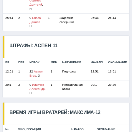
Сергеев
Дмитрий
,
Н
25:44
2
9
Епрев
1
Задержка
25:44
26:44
Данила
,
соперника
Н
ШТРАФЫ: АСПЕН-11
ВР
ПЕР
ИГРОК
МИН
НАРУШЕНИЕ
НАЧАЛО
ОКОНЧАНИЕ
12:51
1
22
Авакян
1
Подножка
12:51
13:51
Егор
, З
29:1
2
9
Ильичев
1
Неправильная
29:1
29:20
Александр
,
атака
Н
ВРЕМЯ ИГРЫ ВРАТАРЕЙ: МАКСИМА-12
№
ФИО, ПОЗИЦИЯ
НАЧАЛО
ОКОНЧАНИЕ