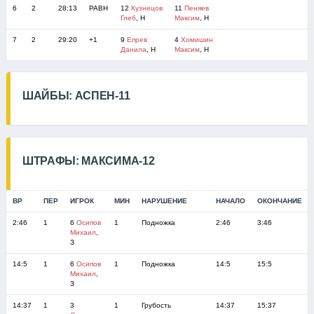
6
2
28:13
РАВН
12
Кузнецов
11
Пеняев
Глеб
, Н
Максим
, Н
7
2
29:20
+1
9
Епрев
4
Хомишин
Данила
, Н
Максим
, Н
ШАЙБЫ: АСПЕН-11
ШТРАФЫ: МАКСИМА-12
ВР
ПЕР
ИГРОК
МИН
НАРУШЕНИЕ
НАЧАЛО
ОКОНЧАНИЕ
2:46
1
6
Осипов
1
Подножка
2:46
3:46
Михаил
,
З
14:5
1
6
Осипов
1
Подножка
14:5
15:5
Михаил
,
З
14:37
1
3
1
Грубость
14:37
15:37