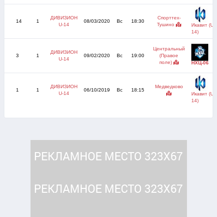
ДИВИЗИОН
Спорттех-
14
1
08/03/2020
Вс
18:30
U-14
Тушино
Икавит (U-
14)
Центральный
ДИВИЗИОН
3
1
09/02/2020
Вс
19:00
(Правое
U-14
поле)
НХЦ-06
ДИВИЗИОН
Медведково
1
1
06/10/2019
Вс
18:15
U-14
Икавит (U-
14)