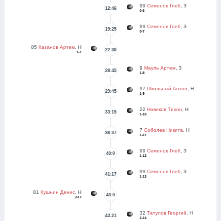
99
Семенов Глеб
, З
12:46
0-6
99
Семенов Глеб
, З
19:25
0-7
85
Казанов Артем
, Н
22:30
1-7
9
Мауль Артем
, З
28:45
1-8
97
Школьный Антон
, Н
29:45
1-9
22
Новиков Тихон
, Н
33:15
1-10
7
Соболев Никита
, Н
36:37
1-11
99
Семенов Глеб
, З
40:0
1-12
99
Семенов Глеб
, З
41:17
1-13
81
Кушнин Денис
, Н
43:0
2-13
32
Татулов Георгий
, Н
43:21
2-14