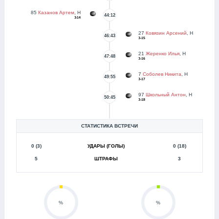
85
Казанов Артем
, Н
44:12
3-14
27
Ковязин Арсений
, Н
46:43
3-15
21
Жеренко Илья
, Н
47:48
3-16
7
Соболев Никита
, Н
49:55
3-17
97
Школьный Антон
, Н
50:45
3-18
СТАТИСТИКА ВСТРЕЧИ
0 (3)
УДАРЫ (ГОЛЫ)
0 (18)
5
ШТРАФЫ
3
%
%