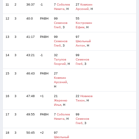
11
2
36:37
-1
7
Соболев
27
Ковязин
Никита
, Н
Арсений
, Н
12
3
40:0
РАВН
99
55
Семенов
Костромин
Глеб
, З
Ефим
, Н
13
3
41:17
РАВН
99
97
Семенов
Школьный
Глеб
, З
Антон
, Н
14
3
43:21
-1
32
99
Татулов
Семенов
Георгий
, Н
Глеб
, З
15
3
46:43
РАВН
27
Ковязин
Арсений
,
Н
16
3
47:48
+1
21
22
Новиков
Жеренко
Тихон
, Н
Илья
, Н
17
3
49:55
РАВН
7
Соболев
99
Никита
, Н
Семенов
Глеб
, З
18
3
50:45
+2
97
Школьный