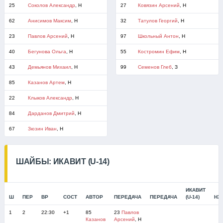
25
Соколов Александр
, Н
27
Ковязин Арсений
, Н
62
Анисимов Максим
, Н
32
Татулов Георгий
, Н
23
Павлов Арсений
, Н
97
Школьный Антон
, Н
40
Бегунова Ольга
, Н
55
Костромин Ефим
, Н
43
Демьянов Михаил
, Н
99
Семенов Глеб
, З
85
Казанов Артем
, Н
22
Клыков Александр
, Н
84
Дарданов Дмитрий
, Н
67
Зюзин Иван
, Н
ШАЙБЫ: ИКАВИТ (U-14)
ИКАВИТ
Ш
ПЕР
ВР
СОСТ
АВТОР
ПЕРЕДАЧА
ПЕРЕДАЧА
(U-14)
НХЦ
1
2
22:30
+1
85
23
Павлов
Казанов
Арсений
, Н