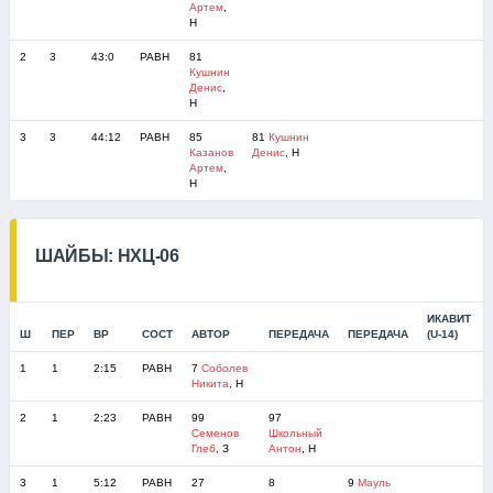
Артем
,
Н
2
3
43:0
РАВН
81
Кушнин
Денис
,
Н
3
3
44:12
РАВН
85
81
Кушнин
Казанов
Денис
, Н
Артем
,
Н
ШАЙБЫ: НХЦ-06
ИКАВИТ
Ш
ПЕР
ВР
СОСТ
АВТОР
ПЕРЕДАЧА
ПЕРЕДАЧА
(U-14)
1
1
2:15
РАВН
7
Соболев
Никита
, Н
2
1
2:23
РАВН
99
97
Семенов
Школьный
Глеб
, З
Антон
, Н
3
1
5:12
РАВН
27
8
9
Мауль