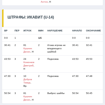
Антон
, Н
ШТРАФЫ: ИКАВИТ (U-14)
ВР
ПЕР
ИГРОК
МИН
НАРУШЕНИЕ
НАЧАЛО
ОКОНЧАНИЕ
0:0
1
ШБ
0:0
0:0
30:41
2
81
2
Атака игрока не
30:41
32:41
Кушнин
владеющего
Денис
, Н
шайбой
43:53
3
24
2
Подножка
43:53
45:53
Коженков
Дмитрий
,
Н
47:30
3
10
2
Подножка
47:30
47:48
Добров
Тимур
,
Вр.
50:54
3
81
2
Выброс шайбы
50:54
50:45
Кушнин
Денис
, Н