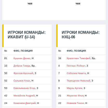
%БВ
%БВ
ИГРОКИ КОМАНДЫ:
ИГРОКИ КОМАНДЫ:
ИКАВИТ (U-14)
НХЦ-06
№
ФИО, ПОЗИЦИЯ
№
ФИО, ПОЗИЦИЯ
81
Кушнин Денис
, Н
34
Крапоткин Тимофей
, Вр.
10
Добров Тимур
, Вр.
4
Гинтерс Роберт
, З
50
Фролов Арсений
, З
7
Соболев Никита
, Н
52
Салыков Алан
, Н
8
Терещенко Николай
, З
53
Емельяненко Егор
, З
9
Мауль Артем
, З
42
Михайлов Андрей
, Н
21
Жеренко Илья
, Н
24
Коженков Дмитрий
, Н
22
Новиков Тихон
, Н