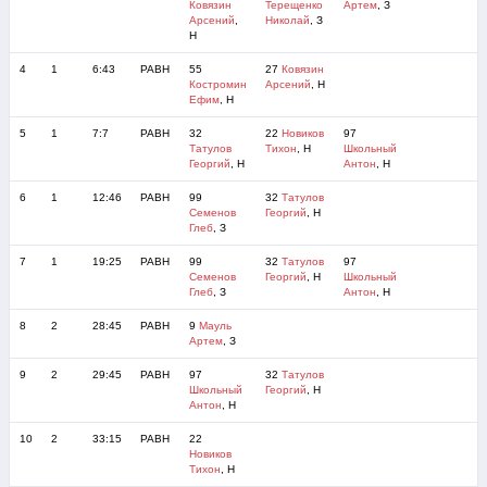
Ковязин
Терещенко
Артем
, З
Арсений
,
Николай
, З
Н
4
1
6:43
РАВН
55
27
Ковязин
Костромин
Арсений
, Н
Ефим
, Н
5
1
7:7
РАВН
32
22
Новиков
97
Татулов
Тихон
, Н
Школьный
Георгий
, Н
Антон
, Н
6
1
12:46
РАВН
99
32
Татулов
Семенов
Георгий
, Н
Глеб
, З
7
1
19:25
РАВН
99
32
Татулов
97
Семенов
Георгий
, Н
Школьный
Глеб
, З
Антон
, Н
8
2
28:45
РАВН
9
Мауль
Артем
, З
9
2
29:45
РАВН
97
32
Татулов
Школьный
Георгий
, Н
Антон
, Н
10
2
33:15
РАВН
22
Новиков
Тихон
, Н