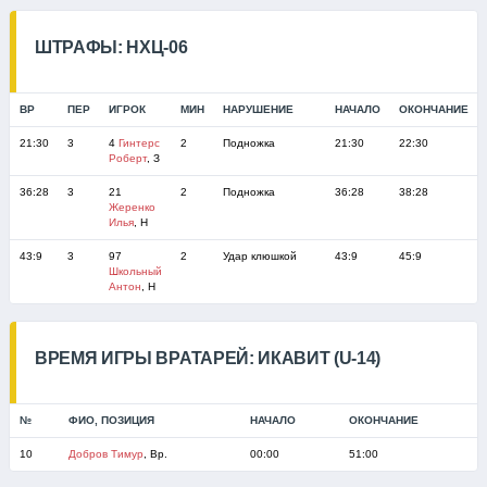
ШТРАФЫ: НХЦ-06
ВР
ПЕР
ИГРОК
МИН
НАРУШЕНИЕ
НАЧАЛО
ОКОНЧАНИЕ
21:30
3
4
Гинтерс
2
Подножка
21:30
22:30
Роберт
, З
36:28
3
21
2
Подножка
36:28
38:28
Жеренко
Илья
, Н
43:9
3
97
2
Удар клюшкой
43:9
45:9
Школьный
Антон
, Н
ВРЕМЯ ИГРЫ ВРАТАРЕЙ: ИКАВИТ (U-14)
№
ФИО, ПОЗИЦИЯ
НАЧАЛО
ОКОНЧАНИЕ
10
Добров Тимур
, Вр.
00:00
51:00