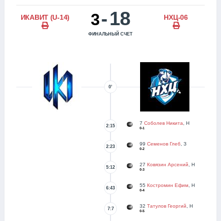
-
18
3
ИКАВИТ (U-14)
НХЦ-06
ФИНАЛЬНЫЙ СЧЕТ
0’
7
Соболев Никита
, Н
2:15
0-1
99
Семенов Глеб
, З
2:23
0-2
27
Ковязин Арсений
, Н
5:12
0-3
55
Костромин Ефим
, Н
6:43
0-4
32
Татулов Георгий
, Н
7:7
0-5