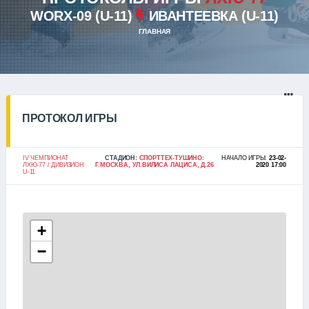
WORX-09 (U-11)
ИВАНТЕЕВКА (U-11)
ГЛАВНАЯ
ПРОТОКОЛ ИГРЫ
IV ЧЕМПИОНАТ
СТАДИОН:
СПОРТТЕХ-ТУШИНО:
НАЧАЛО ИГРЫ:
23-02-
ЛХЮ-77 / ДИВИЗИОН
Г.МОСКВА, УЛ.ВИЛИСА ЛАЦИСА, Д.26
2020 17:00
U-11
+
−