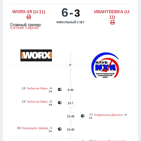
6
-
3
WORX-09 (U-11)
ИВАНТЕЕВКА (U-
11)
ФИНАЛЬНЫЙ СЧЕТ
Главный тренер:
Евтеев Сергей
0’
18
Чибисов Иван
, Н
6:40
1-0
18
Чибисов Иван
, Н
13:7
2-0
72
Андрюшов Даниил
, Н
13:49
2-1
89
Кукушадзе Давид
, З
16:40
3-1