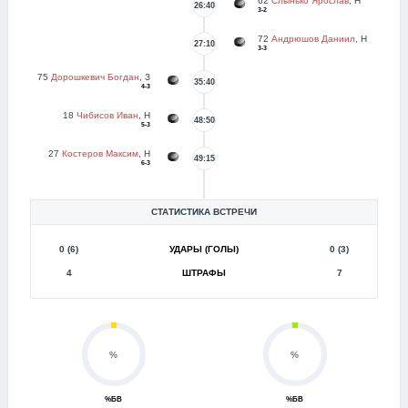
62
Слынько Ярослав
, Н
26:40
3-2
72
Андрюшов Даниил
, Н
27:10
3-3
75
Дорошкевич Богдан
, З
35:40
4-3
18
Чибисов Иван
, Н
48:50
5-3
27
Костеров Максим
, Н
49:15
6-3
СТАТИСТИКА ВСТРЕЧИ
0 (6)
УДАРЫ (ГОЛЫ)
0 (3)
4
ШТРАФЫ
7
%
%
%БВ
%БВ