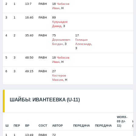
2
1
13:7
РАВН
18
Чибисов
Иван
, Н
3
1
16:40
РАВН
89
Кукушадзе
Давид
, З
4
2
35:40
РАВН
75
17
Дорошкевич
Голицын
Богдан
, З
Александр
,
З
5
3
48:50
РАВН
18
Чибисов
Иван
, Н
6
3
49:15
РАВН
27
Костеров
Максим
, Н
ШАЙБЫ: ИВАНТЕЕВКА (U-11)
WORX-
09 (U-
И
Ш
ПЕР
ВР
СОСТ
АВТОР
ПЕРЕДАЧА
ПЕРЕДАЧА
11)
(U
1
1
13:49
РАВН
72