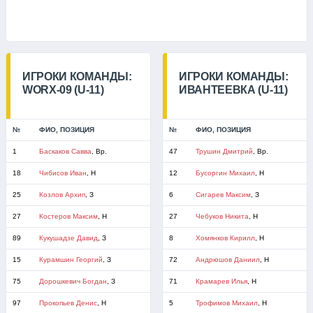
ИГРОКИ КОМАНДЫ:
ИГРОКИ КОМАНДЫ:
WORX-09 (U-11)
ИВАНТЕЕВКА (U-11)
№
ФИО, ПОЗИЦИЯ
№
ФИО, ПОЗИЦИЯ
1
Баскаков Савва
, Вр.
47
Трушин Дмитрий
, Вр.
18
Чибисов Иван
, Н
12
Бусоргин Михаил
, Н
25
Козлов Архип
, З
6
Сигарев Максим
, З
27
Костеров Максим
, Н
27
Чебуков Никита
, Н
89
Кукушадзе Давид
, З
8
Хомянков Кирилл
, Н
15
Курамшин Георгий
, З
72
Андрюшов Даниил
, Н
75
Дорошкевич Богдан
, З
71
Крамарев Илья
, Н
97
Прокопьев Денис
, Н
5
Трофимов Михаил
, Н