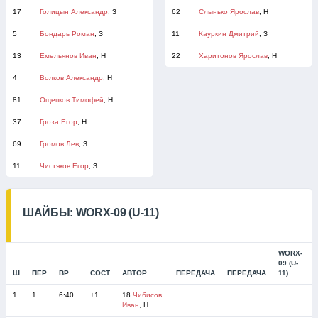
17
Голицын Александр
, З
62
Слынько Ярослав
, Н
5
Бондарь Роман
, З
11
Кауркин Дмитрий
, З
13
Емельянов Иван
, Н
22
Харитонов Ярослав
, Н
4
Волков Александр
, Н
81
Ощепков Тимофей
, Н
37
Гроза Егор
, Н
69
Громов Лев
, З
11
Чистяков Егор
, З
ШАЙБЫ: WORX-09 (U-11)
WORX-
09 (U-
Ш
ПЕР
ВР
СОСТ
АВТОР
ПЕРЕДАЧА
ПЕРЕДАЧА
11)
(
1
1
6:40
+1
18
Чибисов
Иван
, Н