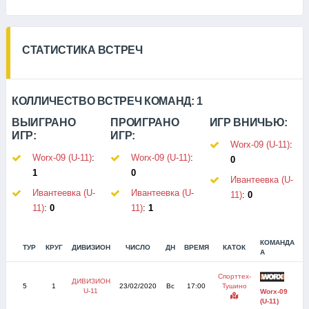
СТАТИСТИКА ВСТРЕЧ
КОЛЛИЧЕСТВО ВСТРЕЧ КОМАНД:
1
ВЫИГРАНО
ПРОИГРАНО
ИГР ВНИЧЬЮ:
ИГР:
ИГР:
Worx-09 (U-11)
:
Worx-09 (U-11)
:
Worx-09 (U-11)
:
0
1
0
Ивантеевка (U-
Ивантеевка (U-
Ивантеевка (U-
11)
:
0
11)
:
0
11)
:
1
КОМАНДА
ТУР
КРУГ
ДИВИЗИОН
ЧИСЛО
ДН
ВРЕМЯ
КАТОК
С
А
Спорттех-
ДИВИЗИОН
5
1
23/02/2020
Вс
17:00
Тушино
U-11
Worx-09
(U-11)