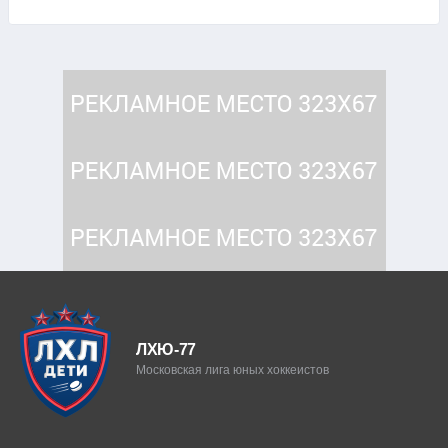
ЛХЮ-77
Московская лига юных хоккеистов