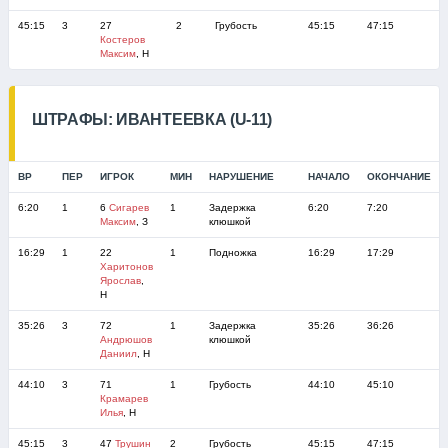
45:15
3
27
2
Грубость
45:15
47:15
Костеров
Максим
, Н
ШТРАФЫ: ИВАНТЕЕВКА (U-11)
ВР
ПЕР
ИГРОК
МИН
НАРУШЕНИЕ
НАЧАЛО
ОКОНЧАНИЕ
6:20
1
6
Сигарев
1
Задержка
6:20
7:20
Максим
, З
клюшкой
16:29
1
22
1
Подножка
16:29
17:29
Харитонов
Ярослав
,
Н
35:26
3
72
1
Задержка
35:26
36:26
Андрюшов
клюшкой
Даниил
, Н
44:10
3
71
1
Грубость
44:10
45:10
Крамарев
Илья
, Н
45:15
3
47
Трушин
2
Грубость
45:15
47:15