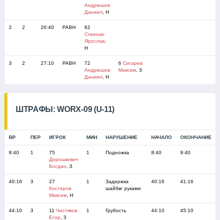
Андрюшов
Даниил
, Н
2
2
26:40
РАВН
62
Слынько
Ярослав
,
Н
3
2
27:10
РАВН
72
6
Сигарев
Андрюшов
Максим
, З
Даниил
, Н
ШТРАФЫ: WORX-09 (U-11)
ВР
ПЕР
ИГРОК
МИН
НАРУШЕНИЕ
НАЧАЛО
ОКОНЧАНИЕ
8:40
1
75
1
Подножка
8:40
9:40
Дорошкевич
Богдан
, З
40:16
3
27
1
Задержка
40:16
41:16
Костеров
шайбвг руками
Максим
, Н
44:10
3
11
Чистяков
1
Грубость
44:10
45:10
Егор
, З