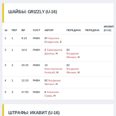
ШАЙБЫ: GRIZZLY (U-16)
ИКАВИТ
Ш
ПЕР
ВР
СОСТ
АВТОР
ПЕРЕДАЧА
ПЕРЕДАЧА
(U-16)
1
1
9:10
РАВН
97
Королев
Владислав
, З
2
1
14:0
РАВН
2
Самохвалов
82
Данила
, Н
Богданов
Михаил
, Н
3
2
20:20
РАВН
10
82
Константинов
Богданов
Алексей
, Н
Михаил
, Н
4
1
12:10
РАВН
82
Богданов
Михаил
, Н
5
3
47:50
РАВН
6
Алексеев
Савва
, Н
ШТРАФЫ: ИКАВИТ (U-16)