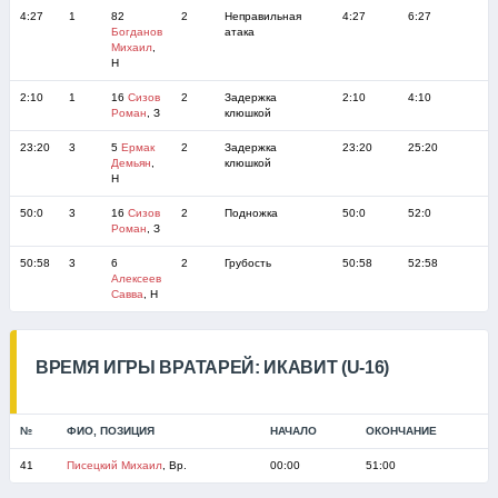
4:27
1
82
2
Неправильная
4:27
6:27
Богданов
атака
Михаил
,
Н
2:10
1
16
Сизов
2
Задержка
2:10
4:10
Роман
, З
клюшкой
23:20
3
5
Ермак
2
Задержка
23:20
25:20
Демьян
,
клюшкой
Н
50:0
3
16
Сизов
2
Подножка
50:0
52:0
Роман
, З
50:58
3
6
2
Грубость
50:58
52:58
Алексеев
Савва
, Н
ВРЕМЯ ИГРЫ ВРАТАРЕЙ: ИКАВИТ (U-16)
№
ФИО, ПОЗИЦИЯ
НАЧАЛО
ОКОНЧАНИЕ
41
Писецкий Михаил
, Вр.
00:00
51:00