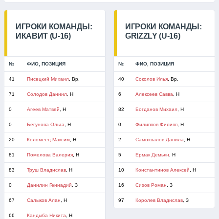
ИГРОКИ КОМАНДЫ:
ИГРОКИ КОМАНДЫ:
ИКАВИТ (U-16)
GRIZZLY (U-16)
№
ФИО, ПОЗИЦИЯ
№
ФИО, ПОЗИЦИЯ
41
Писецкий Михаил
, Вр.
40
Соколов Илья
, Вр.
71
Солодов Даниил
, Н
6
Алексеев Савва
, Н
0
Агеев Матвей
, Н
82
Богданов Михаил
, Н
0
Бегунова Ольга
, Н
0
Филиппов Филипп
, Н
20
Коломеец Максим
, Н
2
Самохвалов Данила
, Н
81
Помелова Валерия
, Н
5
Ермак Демьян
, Н
83
Труш Владислав
, Н
10
Константинов Алексей
, Н
0
Данилин Геннадий
, З
16
Сизов Роман
, З
67
Салыков Алан
, Н
97
Королев Владислав
, З
66
Кандыба Никита
, Н