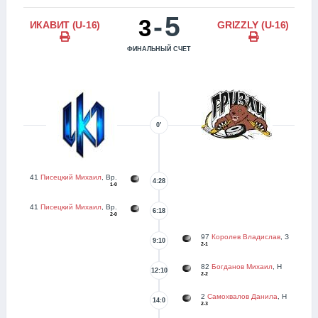
-
5
3
ИКАВИТ (U-16)
GRIZZLY (U-16)
ФИНАЛЬНЫЙ СЧЕТ
0’
41
Писецкий Михаил
, Вр.
4:28
1-0
41
Писецкий Михаил
, Вр.
6:18
2-0
97
Королев Владислав
, З
9:10
2-1
82
Богданов Михаил
, Н
12:10
2-2
2
Самохвалов Данила
, Н
14:0
2-3