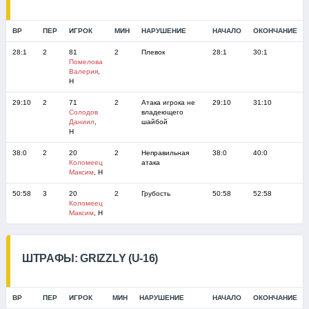
ВР
ПЕР
ИГРОК
МИН
НАРУШЕНИЕ
НАЧАЛО
ОКОНЧАНИЕ
28:1
2
81
2
Плевок
28:1
30:1
Помелова
Валерия
,
Н
29:10
2
71
2
Атака игрока не
29:10
31:10
Солодов
владеющего
Даниил
,
шайбой
Н
38:0
2
20
2
Неправильная
38:0
40:0
Коломеец
атака
Максим
, Н
50:58
3
20
2
Грубость
50:58
52:58
Коломеец
Максим
, Н
ШТРАФЫ: GRIZZLY (U-16)
ВР
ПЕР
ИГРОК
МИН
НАРУШЕНИЕ
НАЧАЛО
ОКОНЧАНИЕ