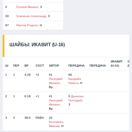
0
Осипов Михаил
, З
30
Хомченко Александр
, З
67
Ипатов Родион
, Н
ШАЙБЫ: ИКАВИТ (U-16)
ИКАВИТ
GR
Ш
ПЕР
ВР
СОСТ
АВТОР
ПЕРЕДАЧА
ПЕРЕДАЧА
(U-16)
(U-
1
1
4:28
+2
41
66
Писецкий
Кандыба
Михаил
,
Никита
, Н
Вр.
2
1
6:18
+1
41
0
Данилин
Писецкий
Геннадий
,
Михаил
,
З
Вр.
3
2
38:0
РАВН
20
Коломеец
Максим
, Н