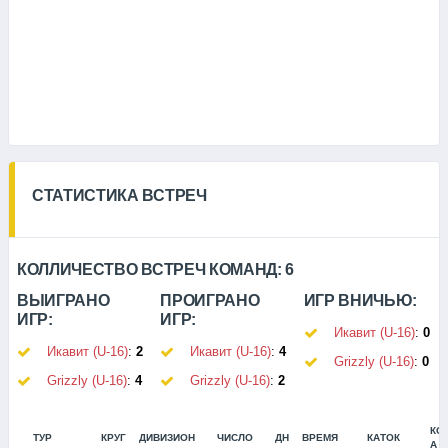
СТАТИСТИКА ВСТРЕЧ
КОЛЛИЧЕСТВО ВСТРЕЧ КОМАНД:
6
ВЫИГРАНО
ПРОИГРАНО
ИГР ВНИЧЬЮ:
ИГР:
ИГР:
Икавит (U-16)
:
0
Икавит (U-16)
:
2
Икавит (U-16)
:
4
Grizzly (U-16)
:
0
Grizzly (U-16)
:
4
Grizzly (U-16)
:
2
КО
ТУР
КРУГ
ДИВИЗИОН
ЧИСЛО
ДН
ВРЕМЯ
КАТОК
А