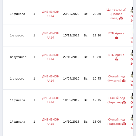
Центральный
ДИВИЗИОН
1/ финала
1
23/02/2020
Вс
20:30
(Правое
U-14
Griz
поле)
16)
ДИВИЗИОН
ВТБ Арена
1-е место
1
15/12/2019
Вс
18:30
U-14
Ика
16)
ДИВИЗИОН
ВТБ Арена
полуфинал
1
27/10/2019
Вс
18:30
U-14
Griz
16)
ДИВИЗИОН
Южный лед
1-е место
1
14/04/2019
Вс
16:45
U-14
(Кулагин)
Griz
16)
ДИВИЗИОН
Южный лед
1/ финала
1
10/02/2019
Вс
19:15
U-14
(Тарасов)
Griz
16)
ДИВИЗИОН
Южный лед
1/ финала
1
14/10/2018
Вс
18:00
U-14
(Тарасов)
Griz
16)