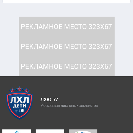
ЛХЮ-77
Московская лига юных хоккеистов