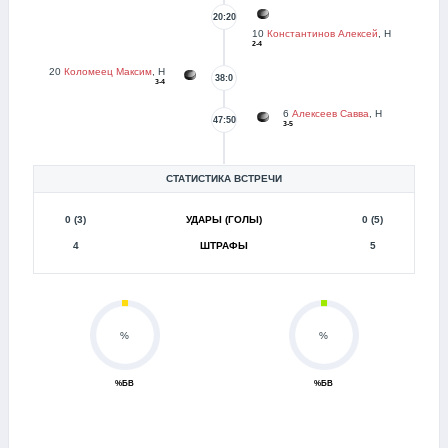
20:20
10
Константинов Алексей
, Н
2-4
20
Коломеец Максим
, Н
38:0
3-4
6
Алексеев Савва
, Н
47:50
3-5
СТАТИСТИКА ВСТРЕЧИ
0 (3)
УДАРЫ (ГОЛЫ)
0 (5)
4
ШТРАФЫ
5
%
%
%БВ
%БВ