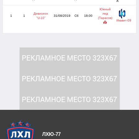
А
Южный
Дивизион
лед
1
1
31/08/2019
Сб
18:00
"U-10"
(Тарасов)
Икавит-09
ЛХЮ-77