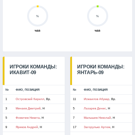
%
%
%БВ
%БВ
ИГРОКИ КОМАНДЫ:
ИГРОКИ КОМАНДЫ:
ИКАВИТ-09
ЯНТАРЬ-09
№
ФИО, ПОЗИЦИЯ
№
ФИО, ПОЗИЦИЯ
1
Островский Кирилл
, Вр.
11
Исмаилов Абукар
, Вр.
3
Минаев Дмитрий
, Н
5
Лазарев Денис
, Н
5
Фомичев Никита
, Н
7
Малышев Николай
, Н
9
Яриков Андрей
, Н
17
Загорулько Артем
, Н