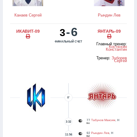
Канаев Сергей
Рындин Лев
-
6
3
ИКАВИТ-09
ЯНТАРЬ-09
ФИНАЛЬНЫЙ СЧЕТ
Главный тренер:
Костюхин
Константин
Тренер:
Зуборев
Сергей
0’
77
Табунов Максим
, Н
3:32
0-1
92
Рындин Лев
, Н
11:56
0-2