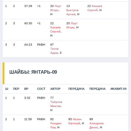
1
2
37:28
+1
20
Лаут
13
22
Канаев
Игорь
,
Быстров
Сергей
, Н
Н
Артем
, Н
2
3
40:30
+1
22
20
Лаут
Канаев
Игорь
, Н
Сергей
,
Н
3
3
44:23
РАВН
87
Титов
Адам
, З
ШАЙБЫ: ЯНТАРЬ-09
Ш
ПЕР
ВР
СОСТ
АВТОР
ПЕРЕДАЧА
ПЕРЕДАЧА
ИКАВИТ-09
1
1
3:32
РАВН
77
Табунов
Максим
,
Н
2
1
11:56
РАВН
92
95
Назин
89
Рындин
Евгений
, Н
Алещенко
Лев
, Н
Денис
, Н