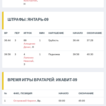
Константин
,
Н
ШТРАФЫ: ЯНТАРЬ-09
ВР
ПЕР
ИГРОК
МИН
НАРУШЕНИЕ
НАЧАЛО
ОКОНЧАНИЕ
36:44
3
89
1
Грубость
36:44
37:28
Алещенко
Денис
, Н
39:58
3
4
1
Подножка
39:58
40:30
Лапонин
Николай
,
З
ВРЕМЯ ИГРЫ ВРАТАРЕЙ: ИКАВИТ-09
№
ФИО, ПОЗИЦИЯ
НАЧАЛО
ОКОНЧАНИЕ
1
Островский Кирилл
, Вр.
00:00
45:00