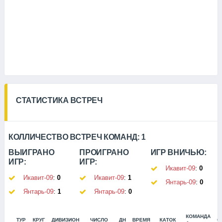
СТАТИСТИКА ВСТРЕЧ
КОЛЛИЧЕСТВО ВСТРЕЧ КОМАНД:
1
ВЫИГРАНО
ПРОИГРАНО
ИГР ВНИЧЬЮ:
ИГР:
ИГР:
Икавит-09
:
0
Икавит-09
:
0
Икавит-09
:
1
Янтарь-09
:
0
Янтарь-09
:
1
Янтарь-09
:
0
КОМАНДА
ТУР
КРУГ
ДИВИЗИОН
ЧИСЛО
ДН
ВРЕМЯ
КАТОК
С