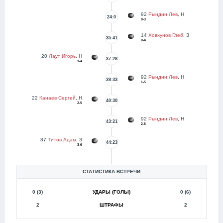
92
Рындин Лев
, Н
24:0
0-3
14
Ховхунов Глеб
, З
35:41
0-4
20
Лаут Игорь
, Н
37:28
1-4
92
Рындин Лев
, Н
39:33
1-5
22
Канаев Сергей
, Н
40:30
2-5
92
Рындин Лев
, Н
43:21
2-6
87
Титов Адам
, З
44:23
3-6
СТАТИСТИКА ВСТРЕЧИ
0 (3)
УДАРЫ (ГОЛЫ)
0 (6)
2
ШТРАФЫ
2