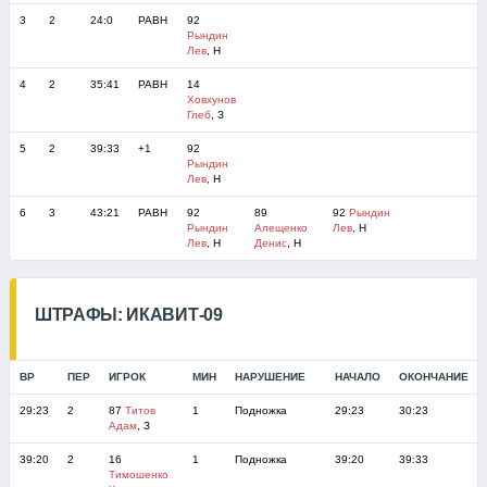
3
2
24:0
РАВН
92
Рындин
Лев
, Н
4
2
35:41
РАВН
14
Ховхунов
Глеб
, З
5
2
39:33
+1
92
Рындин
Лев
, Н
6
3
43:21
РАВН
92
89
92
Рындин
Рындин
Алещенко
Лев
, Н
Лев
, Н
Денис
, Н
ШТРАФЫ: ИКАВИТ-09
ВР
ПЕР
ИГРОК
МИН
НАРУШЕНИЕ
НАЧАЛО
ОКОНЧАНИЕ
29:23
2
87
Титов
1
Подножка
29:23
30:23
Адам
, З
39:20
2
16
1
Подножка
39:20
39:33
Тимошенко