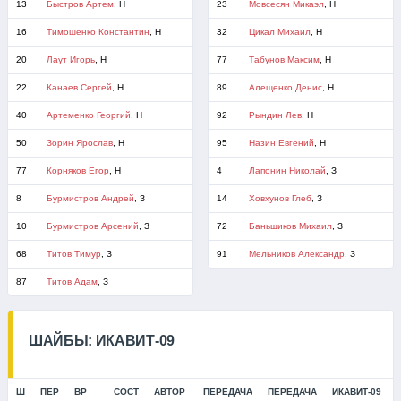
13
Быстров Артем
, Н
23
Мовсесян Микаэл
, Н
16
Тимошенко Константин
, Н
32
Цикал Михаил
, Н
20
Лаут Игорь
, Н
77
Табунов Максим
, Н
22
Канаев Сергей
, Н
89
Алещенко Денис
, Н
40
Артеменко Георгий
, Н
92
Рындин Лев
, Н
50
Зорин Ярослав
, Н
95
Назин Евгений
, Н
77
Корняков Егор
, Н
4
Лапонин Николай
, З
8
Бурмистров Андрей
, З
14
Ховхунов Глеб
, З
10
Бурмистров Арсений
, З
72
Баньщиков Михаил
, З
68
Титов Тимур
, З
91
Мельников Александр
, З
87
Титов Адам
, З
ШАЙБЫ: ИКАВИТ-09
Ш
ПЕР
ВР
СОСТ
АВТОР
ПЕРЕДАЧА
ПЕРЕДАЧА
ИКАВИТ-09