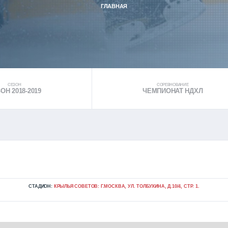
ГЛАВНАЯ
СЕЗОН
СОРЕВНОВАНИЕ
ОН 2018-2019
ЧЕМПИОНАТ НДХЛ
СТАДИОН:
КРЫЛЬЯ СОВЕТОВ: Г.МОСКВА, УЛ. ТОЛБУХИНА, Д.10/4, СТР. 1.