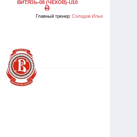
ВИТЯЗЬ-08 (ЧЕХОВ)-U10
Главный тренер:
Солодов Илья