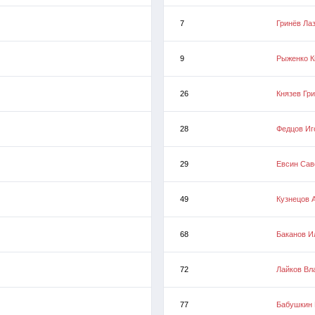
7
Гринёв Ла
9
Рыженко К
26
Князев Гр
28
Федцов Иг
29
Евсин Сав
49
Кузнецов 
68
Баканов И
72
Лайков Вл
77
Бабушкин