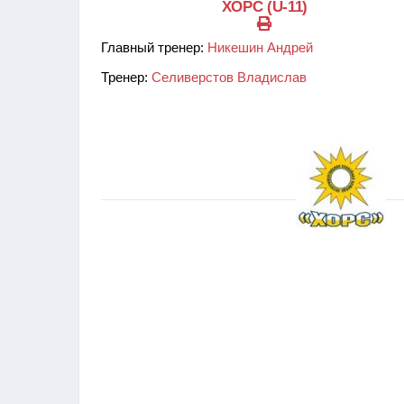
ХОРС (U-11)
Главный тренер:
Никешин Андрей
Тренер:
Селиверстов Владислав