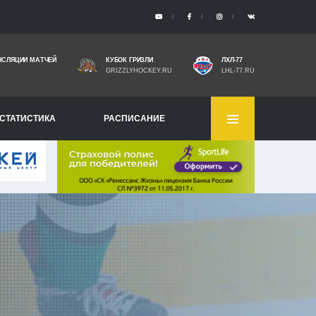
НСЛЯЦИИ МАТЧЕЙ
КУБОК ГРИЗЛИ
ЛХЛ-77
GRIZZLYHOCKEY.RU
LHL-77.RU
СТАТИСТИКА
РАСПИСАНИЕ