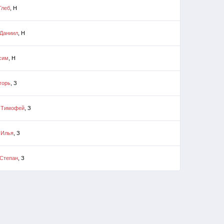
Глеб
, Н
Даниил
, Н
сим
, Н
горь
, З
в Тимофей
, З
 Илья
, З
Степан
, З