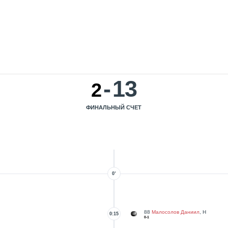
-
13
2
ФИНАЛЬНЫЙ СЧЕТ
0’
88
Малосолов Даниил
, Н
0:15
0-1