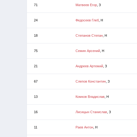
71
Матвеев Егор
, З
24
Федосеев Глеб
, Н
18
Степанов Степан
, Н
75
Семин Арсений
, Н
21
Андреев Артемий
, З
67
Слепов Константин
, З
13
Комков Владислав
, Н
16
Лисицын Станислав
, З
11
Раев Антон
, Н