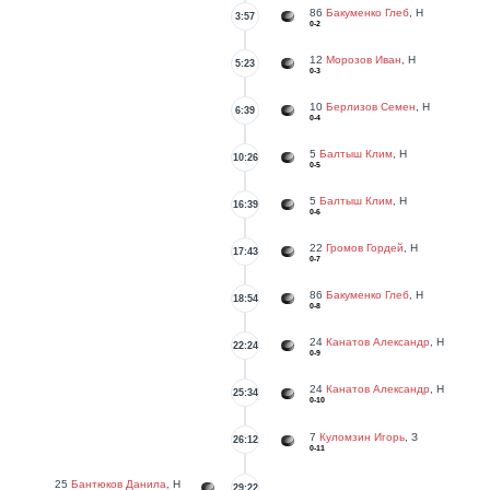
86
Бакуменко Глеб
, Н
3:57
0-2
12
Морозов Иван
, Н
5:23
0-3
10
Берлизов Семен
, Н
6:39
0-4
5
Балтыш Клим
, Н
10:26
0-5
5
Балтыш Клим
, Н
16:39
0-6
22
Громов Гордей
, Н
17:43
0-7
86
Бакуменко Глеб
, Н
18:54
0-8
24
Канатов Александр
, Н
22:24
0-9
24
Канатов Александр
, Н
25:34
0-10
7
Куломзин Игорь
, З
26:12
0-11
25
Бантюков Данила
, Н
29:22