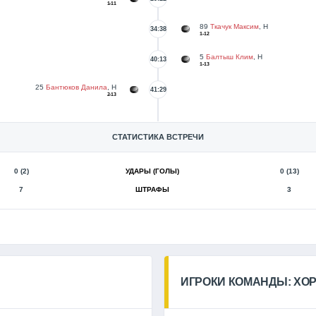
1-11
89
Ткачук Максим
, Н
34:38
1-12
5
Балтыш Клим
, Н
40:13
1-13
25
Бантюков Данила
, Н
41:29
2-13
СТАТИСТИКА ВСТРЕЧИ
0 (2)
УДАРЫ (ГОЛЫ)
0 (13)
7
ШТРАФЫ
3
ИГРОКИ КОМАНДЫ: ХОРС