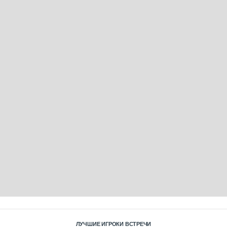
ЛУЧШИЕ ИГРОКИ ВСТРЕЧИ