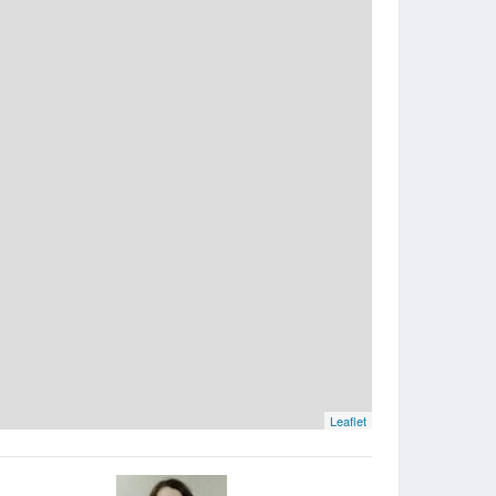
Leaflet