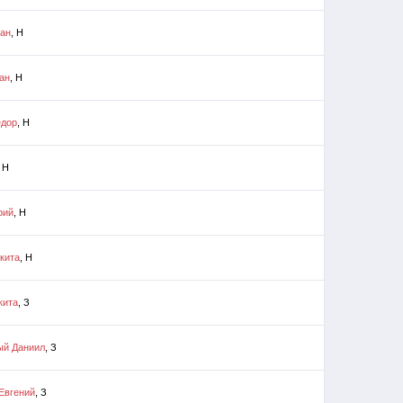
ан
, Н
ан
, Н
едор
, Н
, Н
рий
, Н
кита
, Н
кита
, З
ый Даниил
, З
Евгений
, З