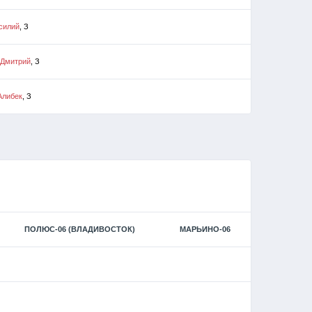
силий
, З
 Дмитрий
, З
Алибек
, З
ПОЛЮС-06 (ВЛАДИВОСТОК)
МАРЬИНО-06