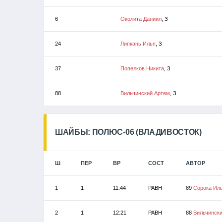
6
Околита Даниил
, З
24
Липкань Илья
, З
37
Попелков Никита
, З
88
Вильчинский Артем
, З
ШАЙБЫ: ПОЛЮС-06 (ВЛАДИВОСТОК)
Ш
ПЕР
ВР
СОСТ
АВТОР
1
1
11:44
РАВН
89
Сорока Ил
2
1
12:21
РАВН
88
Вильчинск