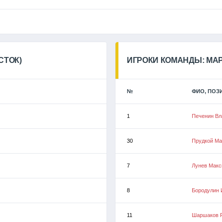
СТОК)
ИГРОКИ КОМАНДЫ: МА
№
ФИО, ПОЗ
1
Печенин В
30
Прудкой М
7
Лунев Мак
8
Бородулин 
11
Шаршаков 