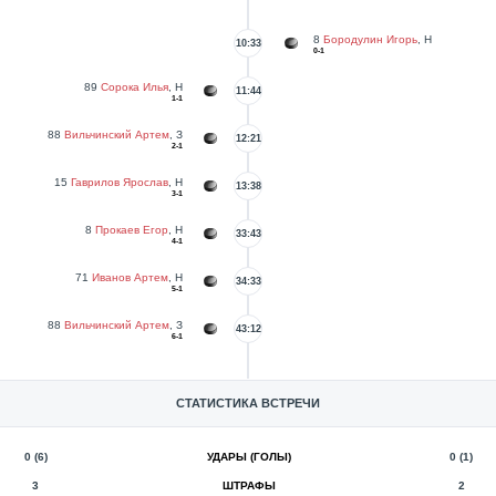
8
Бородулин Игорь
, Н
10:33
0-1
89
Сорока Илья
, Н
11:44
1-1
88
Вильчинский Артем
, З
12:21
2-1
15
Гаврилов Ярослав
, Н
13:38
3-1
8
Прокаев Егор
, Н
33:43
4-1
71
Иванов Артем
, Н
34:33
5-1
88
Вильчинский Артем
, З
43:12
6-1
СТАТИСТИКА ВСТРЕЧИ
0 (6)
УДАРЫ (ГОЛЫ)
0 (1)
3
ШТРАФЫ
2