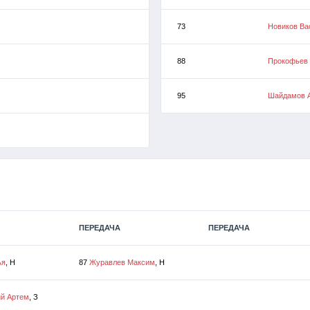
73
Новиков Ва
88
Прокофьев
95
Шайдамов 
ПЕРЕДАЧА
ПЕРЕДАЧА
ья
, Н
87
Журавлев Максим
, Н
ий Артем
, З