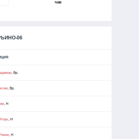
%БВ
РЬИНО-06
ИЦИЯ
ладимир
, Вр.
аксим
, Вр.
сим
, Н
Игорь
, Н
Роман
, Н