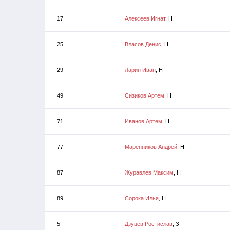
17
Алексеев Игнат
, Н
25
Власов Денис
, Н
29
Ларин Иван
, Н
49
Сизиков Артем
, Н
71
Иванов Артем
, Н
77
Маренников Андрей
, Н
87
Журавлев Максим
, Н
89
Сорока Илья
, Н
5
Дзуцев Ростислав
, З