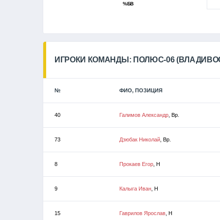
%БВ
ИГРОКИ КОМАНДЫ: ПОЛЮС-06 (ВЛАДИВО
№
ФИО, ПОЗИЦИЯ
40
Галимов Александр
, Вр.
73
Дзюбак Николай
, Вр.
8
Прокаев Егор
, Н
9
Калыга Иван
, Н
15
Гаврилов Ярослав
, Н