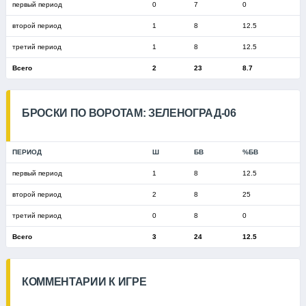
первый период
0
7
0
второй период
1
8
12.5
третий период
1
8
12.5
Всего
2
23
8.7
БРОСКИ ПО ВОРОТАМ: ЗЕЛЕНОГРАД-06
ПЕРИОД
Ш
БВ
%БВ
первый период
1
8
12.5
второй период
2
8
25
третий период
0
8
0
Всего
3
24
12.5
КОММЕНТАРИИ К ИГРЕ