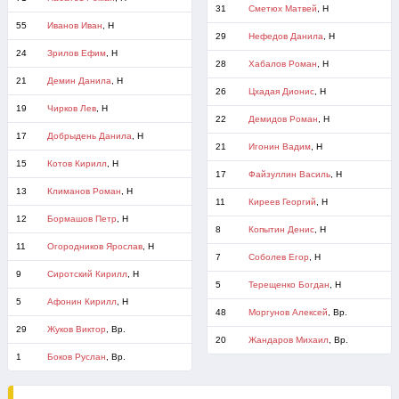
31
Сметюх Матвей
, Н
55
Иванов Иван
, Н
29
Нефедов Данила
, Н
24
Зрилов Ефим
, Н
28
Хабалов Роман
, Н
21
Демин Данила
, Н
26
Цхадая Дионис
, Н
19
Чирков Лев
, Н
22
Демидов Роман
, Н
17
Добрыдень Данила
, Н
21
Игонин Вадим
, Н
15
Котов Кирилл
, Н
17
Файзуллин Василь
, Н
13
Климанов Роман
, Н
11
Киреев Георгий
, Н
12
Бормашов Петр
, Н
8
Копытин Денис
, Н
11
Огородников Ярослав
, Н
7
Соболев Егор
, Н
9
Сиротский Кирилл
, Н
5
Терещенко Богдан
, Н
5
Афонин Кирилл
, Н
48
Моргунов Алексей
, Вр.
29
Жуков Виктор
, Вр.
20
Жандаров Михаил
, Вр.
1
Боков Руслан
, Вр.