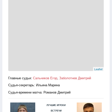
Leaflet
Главные судьи:
Сальников Егор
,
Заболотнев Дмитрий
Судья-секретарь: Ильина Марина
Судья-времени матча: Романов Дмитрий
ЛУЧШИЕ ИГРОКИ
ВСТРЕЧИ