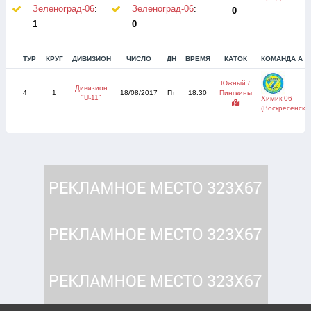
Зеленоград-06
:
Зеленоград-06
:
0
1
0
ТУР
КРУГ
ДИВИЗИОН
ЧИСЛО
ДН
ВРЕМЯ
КАТОК
КОМАНДА А
Южный /
Дивизион
4
1
18/08/2017
Пт
18:30
Пингвины
"U-11"
Химик-06
(Воскресенск)