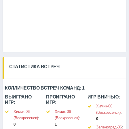
СТАТИСТИКА ВСТРЕЧ
КОЛЛИЧЕСТВО ВСТРЕЧ КОМАНД:
1
ВЫИГРАНО
ПРОИГРАНО
ИГР ВНИЧЬЮ:
ИГР:
ИГР:
Химик-06
Химик-06
Химик-06
(Воскресенск)
:
(Воскресенск)
:
(Воскресенск)
:
0
0
1
Зеленоград-06
: