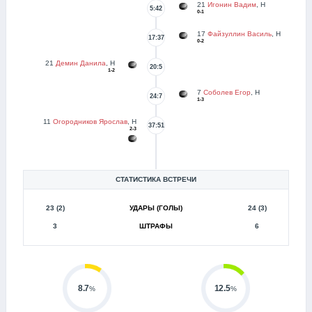
21
Игонин Вадим
, Н
5:42
0-1
17
Файзуллин Василь
, Н
17:37
0-2
21
Демин Данила
, Н
20:5
1-2
7
Соболев Егор
, Н
24:7
1-3
11
Огородников Ярослав
, Н
37:51
2-3
СТАТИСТИКА ВСТРЕЧИ
23 (2)
УДАРЫ (ГОЛЫ)
24 (3)
3
ШТРАФЫ
6
8.7
12.5
%
%