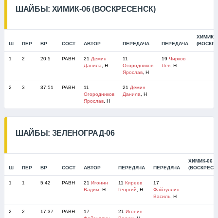
ШАЙБЫ: ХИМИК-06 (ВОСКРЕСЕНСК)
ХИМИК-0
Ш
ПЕР
ВР
СОСТ
АВТОР
ПЕРЕДАЧА
ПЕРЕДАЧА
(ВОСКРЕ
1
2
20:5
РАВН
21
Демин
11
19
Чирков
Данила
, Н
Огородников
Лев
, Н
Ярослав
, Н
2
3
37:51
РАВН
11
21
Демин
Огородников
Данила
, Н
Ярослав
, Н
ШАЙБЫ: ЗЕЛЕНОГРАД-06
ХИМИК-06
Ш
ПЕР
ВР
СОСТ
АВТОР
ПЕРЕДАЧА
ПЕРЕДАЧА
(ВОСКРЕСЕ
1
1
5:42
РАВН
21
Игонин
11
Киреев
17
Вадим
, Н
Георгий
, Н
Файзуллин
Василь
, Н
2
2
17:37
РАВН
17
21
Игонин