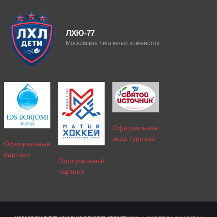
ЛХЮ-77
Московская лига юных хоккеистов
Официальная
вода турнира
Официальный
партнер
Официальный
партнер