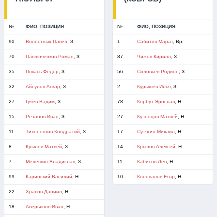
№
ФИО, ПОЗИЦИЯ
№
ФИО, ПОЗИЦИЯ
90
Волостных Павел
, З
1
Сабитов Марат
, Вр.
70
Павлюченков Роман
, З
87
Чижов Кирилл
, З
35
Покась Федор
, З
56
Соловьев Родион
, З
32
Айсулов Аскар
, З
2
Курышев Илья
, З
27
Гучев Вадим
, З
78
Корбут Ярослав
, Н
15
Резанов Иван
, З
27
Кузнецов Матвей
, Н
11
Тихоненков Кондратий
, З
17
Сутягин Михаил
, Н
8
Крылов Матвей
, З
14
Крылов Алексей
, Н
7
Мелешин Владислав
, З
11
Кабисов Лев
, Н
99
Каринский Василий
, Н
10
Коновалов Егор
, Н
22
Храпов Даниил
, Н
18
Аверьянов Иван
, Н