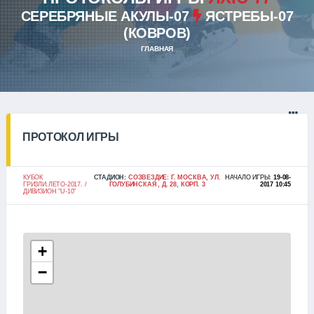
СЕРЕБРЯНЫЕ АКУЛЫ-07
ЯСТРЕБЫ-07
(КОВРОВ)
ГЛАВНАЯ
ПРОТОКОЛ ИГРЫ
КУБОК
СТАДИОН:
СОЗВЕЗДИЕ: Г. МОСКВА, УЛ.
НАЧАЛО ИГРЫ:
19-08-
ГРИЗЛИ.ЛЕТО-2017. /
ГОЛУБИНСКАЯ , Д. 28, КОРП. 3
2017 10:45
ДИВИЗИОН "U-10"
+
−