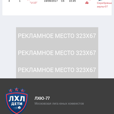
3
1
19/08/2017
Сб
10:45
"U-10"
Серебряные
акулы-07
ЛХЮ-77
Московская лига юных хоккеистов