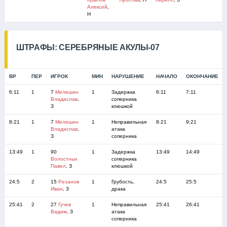
Алексей
,
Н
ШТРАФЫ: СЕРЕБРЯНЫЕ АКУЛЫ-07
ВР
ПЕР
ИГРОК
МИН
НАРУШЕНИЕ
НАЧАЛО
ОКОНЧАНИЕ
6:11
1
7
Мелешин
1
Задержка
6:11
7:11
Владислав
,
соперника
З
клюшкой
8:21
1
7
Мелешин
1
Неправильная
8:21
9:21
Владислав
,
атака
З
соперника
13:49
1
90
1
Задержка
13:49
14:49
Волостных
соперника
Павел
, З
клюшкой
24:5
2
15
Резанов
1
Грубость,
24:5
25:5
Иван
, З
драка
25:41
2
27
Гучев
1
Неправильная
25:41
26:41
Вадим
, З
атака
соперника