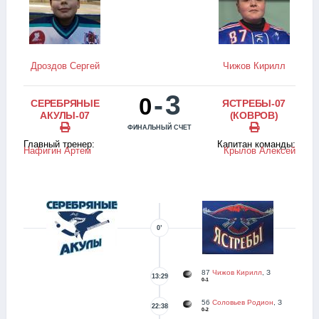
Дроздов Сергей
Чижов Кирилл
-
3
0
СЕРЕБРЯНЫЕ
ЯСТРЕБЫ-07
АКУЛЫ-07
(КОВРОВ)
ФИНАЛЬНЫЙ СЧЕТ
Главный тренер:
Капитан команды:
Нафигин Артем
Крылов Алексей
0’
87
Чижов Кирилл
, З
13:29
0-1
56
Соловьев Родион
, З
22:38
0-2