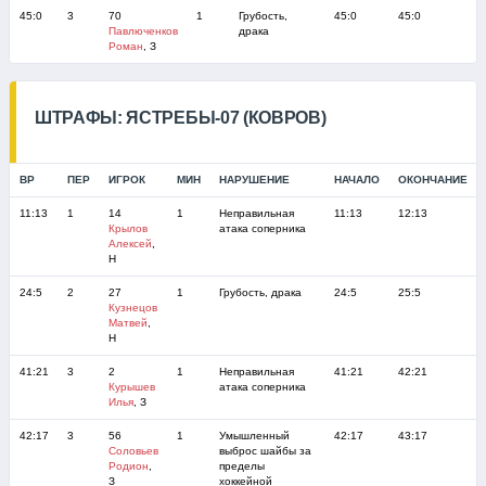
45:0
3
70
1
Грубость,
45:0
45:0
Павлюченков
драка
Роман
, З
ШТРАФЫ: ЯСТРЕБЫ-07 (КОВРОВ)
ВР
ПЕР
ИГРОК
МИН
НАРУШЕНИЕ
НАЧАЛО
ОКОНЧАНИЕ
11:13
1
14
1
Неправильная
11:13
12:13
Крылов
атака соперника
Алексей
,
Н
24:5
2
27
1
Грубость, драка
24:5
25:5
Кузнецов
Матвей
,
Н
41:21
3
2
1
Неправильная
41:21
42:21
Курышев
атака соперника
Илья
, З
42:17
3
56
1
Умышленный
42:17
43:17
Соловьев
выброс шайбы за
Родион
,
пределы
З
хоккейной