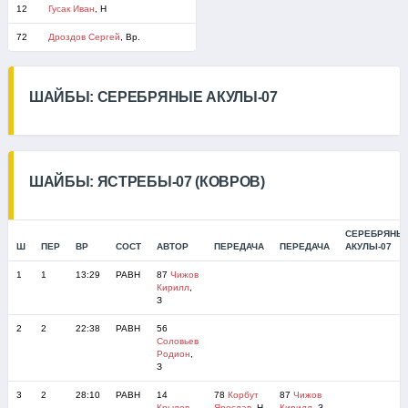
12
Гусак Иван
, Н
72
Дроздов Сергей
, Вр.
ШАЙБЫ: СЕРЕБРЯНЫЕ АКУЛЫ-07
ШАЙБЫ: ЯСТРЕБЫ-07 (КОВРОВ)
СЕРЕБРЯНЫ
Ш
ПЕР
ВР
СОСТ
АВТОР
ПЕРЕДАЧА
ПЕРЕДАЧА
АКУЛЫ-07
1
1
13:29
РАВН
87
Чижов
Кирилл
,
З
2
2
22:38
РАВН
56
Соловьев
Родион
,
З
3
2
28:10
РАВН
14
78
Корбут
87
Чижов
Крылов
Ярослав
, Н
Кирилл
, З